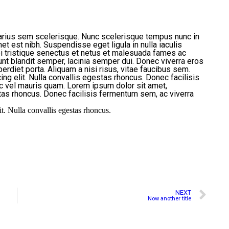
varius sem scelerisque. Nunc scelerisque tempus nunc in
t est nibh. Suspendisse eget ligula in nulla iaculis
i tristique senectus et netus et malesuada fames ac
dunt blandit semper, lacinia semper dui. Donec viverra eros
erdiet porta. Aliquam a nisi risus, vitae faucibus sem.
ng elit. Nulla convallis egestas rhoncus. Donec facilisis
c vel mauris quam. Lorem ipsum dolor sit amet,
stas rhoncus. Donec facilisis fermentum sem, ac viverra
t. Nulla convallis egestas rhoncus.
NEXT
Now another title