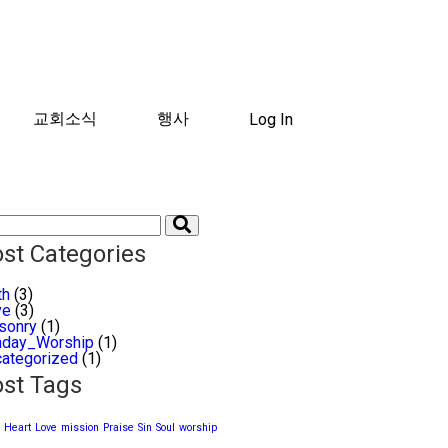
교회소식
행사
Log In
st Categories
th
(3)
ve
(3)
sonry
(1)
nday_Worship
(1)
ategorized
(1)
st Tags
Heart
Love
mission
Praise
Sin
Soul
worship