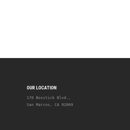
OUR LOCATION
170 Bosstick Blvd., 
San Marcos, CA 92069 