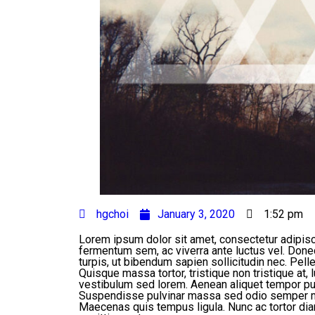
hgchoi
January 3, 2020
1:52 pm
Lorem ipsum dolor sit amet, consectetur adipisci
fermentum sem, ac viverra ante luctus vel. Don
turpis, ut bibendum sapien sollicitudin nec. Pel
Quisque massa tortor, tristique non tristique at, 
vestibulum sed lorem. Aenean aliquet tempor pur
Suspendisse pulvinar massa sed odio semper mat
Maecenas quis tempus ligula. Nunc ac tortor di