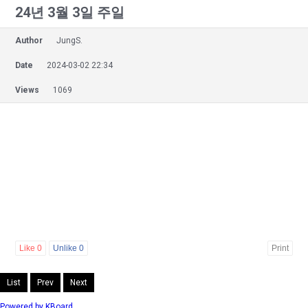
24년 3월 3일 주일
Author
JungS.
Date
2024-03-02 22:34
Views
1069
Like
0
Unlike
0
Print
List
Prev
Next
Powered by KBoard