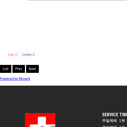
Like
0
Unlike
0
List
Prev
Next
Powered by KBoard
SERVICE TIM
주일예배 1부 