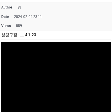
Author
명
Date
2024-02-04 23:11
Views
859
성경구절
:
느 4:1-23