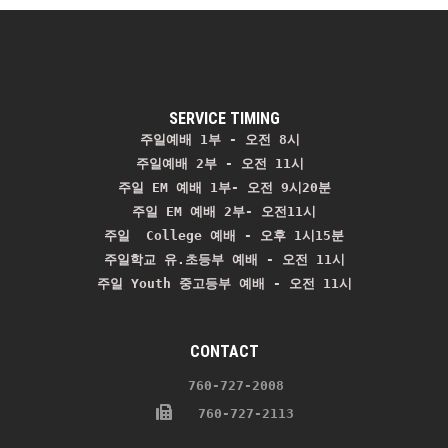
SERVICE TIMING
주일예배 1부 - 오전 8시
주일예배 2부 - 오전 11시 
주일 EM 예배 1부- 오전 9시20분

주일 EM 예배 2부- 오전11시

주일  College 예배 - 오후 1시15분

주일학교 유.초등부 예배 - 오전 11시
주일 Youth 중고등부 예배 - 오전 11시
CONTACT
    760-727-2008 
   760-727-2113