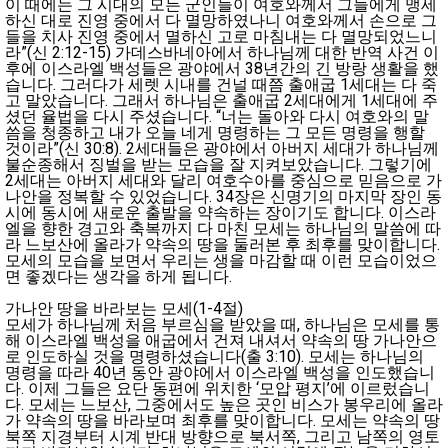
이 때에는 그 시대의 모든 군인들이 여호와께서 그들에게 맹세
하신 대로 진영 중에서 다 멸망하였나니 여호와께서 손으로 그
들을 치사 진영 중에서 멸하신 고로 마침내는 다 멸망되었느니
라”(신 2:12-15) 가데스바네아에서 하나님께 대한 반역 사건 이
후에 이스라엘 백성들은 광야에서 38년간의 긴 방랑 생활을 했
습니다. 그러다가 세렛 시내를 건널 때쯤 출애굽 1세대는 다 죽
고 말았습니다. 그래서 하나님은 출애굽 2세대에게 1세대에 주
셨던 율법을 다시 주셨습니다. “너는 돌아와 다시 여호와의 말
씀을 청종하고 내가 오늘 네게 명령하는 그 모든 명령을 행할
것이라”(신 30:8). 2세대들은 광야에서 아버지 세대가 하나님께
불순종해서 징벌을 받는 모습을 잘 지켜보았습니다. 그렇기에
2세대는 아버지 세대와 달리 여호수아를 중심으로 믿음으로 가
나안을 정복할 수 있었습니다. 34장은 신명기의 마지막 장인 동
시에 동시에 새로운 출발을 약속하는 장이기도 합니다. 이스라
엘을 향한 경고와 축복까지 다 마친 모세는 하나님의 말씀에 따
라 느보산에 올라가 약속의 땅을 둘러본 후 최후를 맞이합니다.
모세의 모습을 보면서 우리는 생을 마감할 때 이런 모습이었으
면 좋겠다는 생각을 하게 됩니다.
가나안 땅을 바라보는 모세(1-4절)
모세가 하나님께 처음 부르심을 받았을 때, 하나님은 모세를 통
해 이스라엘 백성을 애굽에서 건져 내셔서 약속의 땅 가나안으
로 인도하실 것을 명령하셨습니다(출 3:10). 모세는 하나님의
명령을 따라 40년 동안 광야에서 이스라엘 백성을 인도했습니
다. 이제 그들은 요단 동편에 위치한 ‘모압 평지’에 이르렀습니
다. 모세는 느보산, 그중에서도 높은 곳인 비스가 봉우리에 올라
가 약속의 땅을 바라보며 최후를 맞이합니다. 모세는 약속의 땅
북쪽 지경부터 시계 반대 방향으로 북서쪽, 그리고 남쪽의 영토