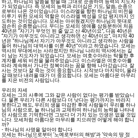
하고, 하나님의 말씀을 받을 때 그대로 순종하며 능력의 지도자
가 되었습니다. 즉 모세의 능력과 리더십은 기도, 말씀, 순종으
로부터 나온 것이었습니다. 이스라엘을 향한 하나님의 비전을
이루기 위한 모세의 역할은 이스라엘 백성을 모압 평지까지 인
도하는 것이었습니다. 모세는 아쉬웠겠지만 하나님의 뜻대로
겸손히 순종했습니다. 무디는 모세의 생애를 삼등분하여 처음
40년은 “자기가 무엇인 된 줄 알고 산 40년이요”, 다음 40년은
“자기가 아무것도 아니라고 생각하면 산 40년이요”, 마지막 40
년은 “하나님께서 자기가 아무것도 아니라고 생각하는 사람을
들어 하나님의 대역사를 이룬 40년”이라고 하였습니다. 모세는
역사의 무대에서는 사라졌지만 하나님 나라의 역사에서는 길
이 남는 지도자가 되었습니다. 모세는 여호수아라는 탁월한 후
계자를 세워 비전을 물려주었습니다. 이스라엘은 여호수아를
따라 계속해서 가나안 정복이라는 꿈을 향해 나아갔습니다. 잘
사는 것보다 잘 죽는 것이 중요합니다. 시작보다 마지막이, 올라
갈 때보다 내려올 때가 더 중요합니다. 모세는 아름다운 마무리
를 지은 비전의 사람입니다.
우리의 자세
모세는 그의 사후에 그와 같은 사람이 없다는 평가를 받았습니
다. 물론 우리가 다른 사람보다 더 낫다는 평가까지는 바라지
못한다고 해도, 우리의 생을 마감한 후에 사람들이 우리를 하나
님의 사람으로, 늘 하나님과 교제하며 하나님의 능력을 나타내
던 사람으로 기억한다면 그보다 더 가치 있는 인생은 없을 것입
니다. 모세처럼 아름다운 마무리를 지으려면 어떻게 해야 합니
까?
- 하나님의 사명을 알아야 합니다
모세는 하나님으로부터 ‘노예로부터의 해방’과 ‘약속의 땅 정