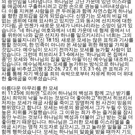
의 증인임을 나타냅니다. 하나님은 고난 가운데 있던 이스라엘
을 애굽에서 구출하시려고 강한 손으로 권능을 나타내셨습니
다. 이를 지켜본 사람들은 큰 두려움과 함께 자연스럽게 하나님
을 향한 경외감을 갖게 되었습니다. 신명기는 모세의 비길 데
없는 권위에 대해 묘사하고 있지만 그와 동시에 선지자에 대한
기다림, 곧 언젠가 새로운 모세가 나타나리라는 소망이 담겨 있
습니다. “네 하나님 여호와께서 너희 가운데 네 형제 중에서 너
를 위하여 나와 같은 선지자 하나를 일으키시리니 너희는 그의
말을 들을지니라”(신 18:15). 새로운 모세는 많은 표적과 기사를
행할 것이며, 한 민족이 아니라 온 세상을 위한 해방을 가져올
것입니다. 예수님이 오시기 전까지는 모세를 능가할 사람이 없
었습니다. 그런데 히브리서 3:1-6에서는 ‘하나님의 온 집에서
종’인 모세와 ‘하나님의 집을 맡은 아들’이신 예수님을 대조하고
있습니다. 예수님께서는 모세를 능가하는 방식으로 하나님의
얼굴을 비추셨고(행 3:22-26; 7:27; 히 1:3; 3:1-6), 큰 표적과 기
사를 통해 자기 백성을 죄의 속박으로부터 자유케 하여 더 위대
한 출애굽을 이루셨습니다.
아름다운 마무리를 한 모세
히 11:25에 의하면 “도리어 하나님의 백성과 함께 고난 받기를
잠시 죄악의 낙을 누리는 것보다 더 좋아하고”하면서 히브리서
저자는 모세가 애굽 사람을 죽이고 망명하게 된 사건이 믿음의
행위였다고 합니다. 모세는 바로의 왕궁에서 그가 누릴 수 있는
높은 지위를 거절했습니다. 그 이유는 죄가 주는 즐거움을 잠시
동안 누리는 것보다 하나님의 백성과 더불어 고난 받는 것을 더
좋아했기 때문입니다. 하나님은 그러한 모세를 이스라엘을 출
애굽 시키는 영적 지도자로 삼으시고, 크고 놀라운 일들을 그와
함께 행하셨습니다. 모세는 하나님의 말씀을 받을 때까지 기도