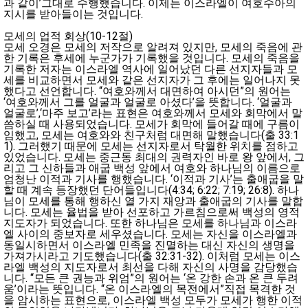
과 같이’그대로 수행했습니다. 이제는 이스라엘이 여호수아의
지시를 받아들이는 것입니다.
모세의 업적 회상(10-12절)
모세 오경은 모세의 저작으로 알려져 있지만, 모세의 죽음에 관
한 기록은 후세에 누군가가 기록했을 것입니다. 모세의 죽음을
기록한 저자는 이스라엘 역사에 일어났던 다른 선지자들과 모
세를 비교하면서 모세와 같은 선지자가 그 후에는 일어나지 못
했다고 선언합니다. “여호와께서 대면하여 아시던”의 원어는
‘여호와께서 그를 얼굴과 얼굴로 아셨다’을 뜻합니다. ‘얼굴과
얼굴로’,‘마주 보고’라는 표현은 여호와께서 모세와 회막에서 말
씀하실 때 사용되었습니다. 모세가 회막에 들어갈 때에 구름이
임했고, 모세는 여호와와 친구처럼 대면해 말했습니다(출 33:1
1). 그러했기 때문에 모세는 선지자로서 탁월한 위치를 점하고
있었습니다. 모세는 중근동 최대의 권력자인 바로 왕 앞에서, 그
리고 그 신하들과 애굽 백성 앞에서 여호와 하나님의 이름으로
엄청난 이적과 기사를 행했습니다. ‘이적과 기사’는 출애굽을 말
할 때 계속 등장했던 단어들입니다(4:34; 6:22; 7:19; 26:8). 하나
님이 모세를 통해 행하신 열 가지 재앙과 출애굽의 기사를 말합
니다. 모세는 율법을 받아 선포하고 가르침으로써 백성의 영적
지도자가 되었습니다. 또한 하나님은 모세를 하나님과 이스라
엘 사이의 중보자로 세우셨습니다. 모세는 자신을 이스라엘과
동일시하면서 이스라엘 민족을 진멸하는 대신 자신의 생명을
가져가시라고 기도했습니다(출 32:31-32). 이처럼 모세는 이스
라엘 백성의 지도자로서 최선을 다해 자신의 사명을 감당했습
니다. “모든 큰 권능과 위엄”의 원어는 ‘온 강한 손과 온 큰 두려
움’이라는 뜻입니다. “온 이스라엘의 목전에서”직접 목격한 것
을 암시하는 표현으로, 이스라엘 백성 모두가 모세가 행한 이적