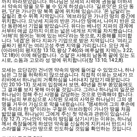
까지 바라보았습니다. 하나님은 모세의 시력에 권능을 더하셔
서 약속의 땅을 모두 볼 수 있게 하셨습니다. ‘길르앗’은 요단 동
편, ‘단’은 가나안 땅 북쪽 끝에 위치해 있습니다. ‘온 납달리’는
갈릴리 호수 위쪽 지역입니다. ‘에브라임’은 가나안 땅의 중간에
위치합니다. 므낫세 지파의 반은 가나안 땅에서, 나머지 반은 요
단 동편에서 기업을 받았습니다. 유다는 베냐민 지파의 경계에
서부터 애굽 강까지 이르는 넓은 네게브 지역을 차지했습니다.
‘서해’의 원어는 ‘뒤에 있는 바다’라는 뜻으로, 지중해를 의미합
니다. ‘네겝’은 유다 지파가 기업으로 받은 지역입니다. ‘여리고
골짜기 평지’는 여리고성 주변 지역을 가리킵니다. 요단 계곡
(아라바)의 평지(창 13:10; 왕상 7:46)와 예루살렘 지역(느 3:22;
12:18)이 이에 해당합니다. ‘소알’은 사해의 남동쪽 끝에 있는 도
시로, 소돔과 고모라 성 옆에 위치합니다(창 13:10; 14:2,8).
모세는 요단강만 건너면 약속의 땅에 들어갈 수 있었으나, 하나
님은 그것을 허락하지 않으셨습니다. 직접적 이유는 모세가 므
리바에서 하나님의 거룩하심을 나타내지 않았기 때문입니다
(민 20:10-13). 모세의 입장에서 보면, 40년을 전부 쏟았음에도
그 결과를 보지 못해 아쉬울 것입니다. 그러나 하나님의 일꾼은
하나님이 정해 주신 사명을 감당하는 것으로 만족해야 합니다.
하나님의 부르심으로 시작된 모세의 사역은 하나님이 그의 생
명을 거두어 가심으로 막을 내렸습니다. “맹세하여 그의 후손에
게 주리라 한 땅”이라는 구절은 아브라함이 가나안 땅을 처음
밟았을 때, 하나님이 그에게 주신 첫 약속과 관련이 있습니다
(창 12:7). 가나안이 약속의 땅임을 상기시키는 이유는, 하나님
께서 족장들에게 하셨던 약속을 신실하게 지키셔서 반드시 이
스라엘을 가나안 땅으로 인도하실 것임을 확인하는 것입니다.