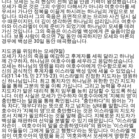
니다. 모세는 노쇠 현상이 전혀 없을 만큼 기력이 왕성했습니다.
모세가 죽은 것은 그의 수명이 다해서가 아니라 여호수아를 세
우셔서 가나안 정복을 이끌게 하시려는 하나님의 개입으로 보
입니다. 따라서 그의 죽음은 표면적으로는 므리바 사건 당시 실
수 때문이지만, 더 깊이 생각하면 하나님의 섭리입니다. 여호수
아와 이스라엘이 이제 준비가 되었기에 하나님이 모세를 데려
가신 것입니다. 그의 죽음은 이스라엘 백성에게 큰 슬픔이었습
니다. 보통 사람이 죽으면 7일 동안 애곡하지만 모세와 아론의
경우에 백성은 30일 동안 애곡했습니다.
지도권을 위임하는 모세(9절)
모세가 자신의 죽음을 예감하고 후계자를 세워 달라고 하나님
께 간구하자, 하나님은 여호수아를 세우라고 응답하셨습니다.
모세는 하나님의 명령을 따라 여호수아에게 안수함으로써 자
신의 공식적인 후계자를 이스라엘 백성 앞에 세울 수 있었습니
다(31:14-15; 민 27:15-23). 이스라엘의 진정한 지도자는 영원하
신 하나님입니다. 최고 통치자인 하나님은 유한한 인간 지도자
들을 통해 그분의 뜻을 이뤄 가십니다. 그리고 능력을 주셔서
지도자가 맡은 대리적 통치 임무를 능히 감당할 수 있도록 하십
니다. 이런 사실은 모세가 안수하자 여호수아에게 ‘지혜의 영’이
충만했다는 말씀을 통해 확인됩니다. “충만하다”의 원어는 ‘가
득 차다’, ‘채우다’라는 뜻으로 차고 넘치는 상태를 말합니다. 여
호수아가 ‘지혜의 영’으로 충만했다는 것은 이스라엘의 지도자
로서 지혜가 필요하다는 것을 말해 줍니다. 지혜로운 지도자가
백성을 재판하며 선악을 분별할 수 있기 때문입니다. “이스라엘
자손이 ... 여호수아의 말을 순종하였더라”의 원어는 ‘이스라엘
의 아들들이 그에게 들었고 행했다’라는 뜻입니다. 이스라엘 백
성이 여호수아의 명령을 듣고 ‘여호와께서 모세에게 명령한 것