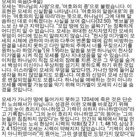
모세의 죽음(5-8절)
모세는 ‘하나님의 사람’으로, ‘여호와의 종’으로 불렸습니다. 이
표현은 모세의 신실함을 나타냅니다. ‘여호와의 말씀대로’의 원
어는 ‘여호와의 입을 따라’라는 뜻으로, 하나님이 그에 대해 말
씀하신 대로 이뤄졌다는 사실을 보여 줍니다(32:50). ‘벳브올’은
느보 산 부근 지역입니다. “모압 땅에 있는 골짜기”는 정확하게
어디인지 알 수 없습니다. 모세는 위대한 선지자였지만 모세의
무덤이 어디에 있는지 알려지지 않습니다. “천사장 미가엘이 모
세의 시체에 관하여 마귀와 다투어 변론할 때에 감히 비방하는
판결을 내리지 못하고 다만 말하되 주께서 너를 꾸짖으시기를
원하노라 하였거늘”(유 1:9)라는 말씀을 보면 하나님이 천사장
미가엘을 시켜 직접 모세를 장사 지내셨음을 알 수 있습니다.
이처럼 하나님이 직접 모세의 장례를 치른 것은 그 무덤을 숨겨
서 백성이 미신이나 우상처럼 섬기지 못하도록 하기 위한 것입
니다. 이스라엘이 모세의 무덤을 알았다면, 가나안 땅에 들어갈
생각을 하지 않았을지도 모릅니다. 여호와 신앙이 모세 신앙으
로 변질되었을지도 모릅니다. 하나님을 예배하는 것이 아니라
모세를 예배할 가능성을 막기 위해 미가엘이 모세의 시신을 숨
겼을 것입니다.
모세가 가나안 땅에 들어가지 못하고 120세에 죽은 것은 단순
히 노쇠해서가 아닙니다. 성경은 이런 오해를 바로잡기 위해
“그의 눈이 흐리지 아니하였고 기력이 쇠하지 아니하였더라”라
고 기록합니다. “그의 눈이 흐리지 아니하였고”의 원어는 ‘그의
눈들은 침침하지 않았다’는 뜻입니다. 인간의 육체에서 제일 먼
저 일어나는 노쇠 현상이 시력의 약화(창 27ㅣ:1; 48:10; 삼상 3:
2; 4:15)인데 모세는 시력이 약해지지 않았습니다. “기력이 쇠하
지 아니하였더라”의 원어는 ‘그의 생생함은 도망가지 않았다’입