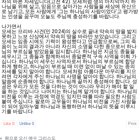
자의 바른 자세입니다(고전 4:2). 모세처럼 생의 마지막까지 하
나님을 위해 살고, 믿음으로 살아가는 사람들을 세상에 유산으
로 남기고, 모든 사람에게 ‘그는 하나님의 사람이었다’고 평가받
는 인생을 꿈꾸며 오늘도 주님께 충성하기를 바랍니다.
나가면서
모세는 므리바 사건(민 20:24)의 실수로 끝내 약속의 땅을 밟지
못하고 느보 산상에서 약속의 땅을 바라만 보았습니다. 그리고
모세는 임종 시에도 기력이 왕성했다고 언급함으로써, 그의 죽
음이 노쇠의 결과가 아니라 자신의 소명을 다한 종으로서 하나
님의 부르심을 받았음을 암시합니다. 하나님은 지금도 종들을
세우시고 그 종들과 함께하셔서 종말론적 구속 사역을 이뤄 가
십니다. 하나님이 세우신 사역자로서 하나님의 부르심에 합당
하게 행하고, 하나님이 부르실 때 미련 없이 떠날 수 있는 종의
자세를 잊지 말아야 합니다. 모세처럼 아름다운 마무리를 지으
려면 각자에게 주신 하나님의 사명을 알아야 합니다. 하나님의
말씀에 순종해야 합니다. 하나님께 끝까지 충성해야 합니다. 성
공은 우리가 모든 것을 다하는 것이 아니라 우리가 해야 할 일
을 하는 것입니다. 나머지는 하나님께 맡겨야 합니다. 하나님의
비전을 이루는 과정에 역경도 있지만 때를 따라 필요한 사람도
붙여 주십니다. 팔로마 교우들이 하나님의 비전을 가진 사람들
이 되어 임마누엘 하나님과 동행하면서 하나님의 뜻을 이루시
기를 바랍니다.
Like
0
Unlike
0
Print
«
왕으로 오신 예수 그리스도