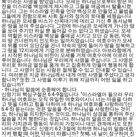
복’이라는 사명을 받았습니다. 모세는 하나님으로부터 받은 비
전을 이스라엘 백성에게 제시하고 그들을 애굽에서 탈출시켰
습니다. 그는 이스라엘 민족을 언약 백성으로 만들었고 율법을
그들에게 전함으로써 사회 질서와 정의의 토대를 세웠습니다.
하나님은 모세를 비스가 산꼭대기에 데리고 가신 후 동서남북
온 땅을 보여 주셨습니다. 그런데 하나님은 모세에게 가나안 땅
을 보여 주기만 하실 뿐 들어갈 수는 없다고 하셨습니다. 모세
의 역할은 이스라엘 백성을 출애굽 시키고 요단 강 동편, 약속
의 땅 건너편까지 인도하는 일까지였습니다. 여호수아가 모세
의 뒤를 이어 요단강을 건너 약속의 땅에 들어가 땅을 정복하고
그 땅을 12지파에게 기업으로 분배하였습니다. 아브라함에게
서 시작된 하나님의 비전이 모세를 거쳐 여호수아에 이르러 이
루어졌습니다. 하나님은 우리에게 사명을 주십니다. 그 사명은
우리로 하여금 열정을 품게 하고 집중하게 만들며 행동하게 합
니다. 그 사명이 있는 사람은 절제할 수 있고 인내할 수 있습니
다. 여러분은 지금 하나님께서 내게 어떤 사명을 주셨다고 생각
합니까? 또한 그 사명을 이루기 위해 지금까지 어떤 일을 하고
있습니까?
- 하나님의 말씀에 순종해야 합니다
신명기의 핵심구절은 6:4-9절입니다. “이스라엘아 들으라 우리
하나님 여호와는 오직 유일한 여호와이시니 너는 마음을 다하
고 뜻을 다하고 힘을 다하여 네 하나님 여호와를 사랑하라”(신
6:4-5) 듣는다는 것은 말씀을 주신 하나님을 사랑한다는 것이
요, 하나님을 의지한다는 것이요, 하나님이 성경을 통하여 주신
말씀을 지켜 행한다는 것입니다. 하나님의 말씀으로 변화된 우
리의 가치관과 행동이 우리의 가정이나 대인 관계에서도 또한
나타나야 합니다. 신명기 6:2-3절에 의하면 하나님의 말씀대로
지켜 행할 때 어떤 약속이 따릅니까? 첫째, 네 날이 장구하여 진