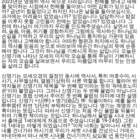
2023년은 영원히 역사 속으로 사라집니다. 한해를 보내고 새해
를 맞이하는 시점에서 한해를 돌아보니 어떤 감회가 있으십니
까? 금년이 힘들었다고 하지만 지나온 날들을 돌아보십시오,
과거에는 어려움이 없었습니까? 있었습니다. 답답하거나 밤잠
을 이루지 못할 고민들이 전에는 없었습니까? 있었습니다. 그
런데 하나님이 여기까지 우리를 인도해주셨습니다. 살면서 염
려, 슬픔, 아픔, 위기를 경험하지만 그럼에도 역사하신 하나님의
손길을 기억하고 우리의 삶이 하나님의 통치하심 가운데 있음
을 언제나 고백해야 합니다. 어떠한 형편과 처지에서도 하나님
의 역사를 믿음의 눈으로 바라보며 매순간 하나님의 뜻에 순종
해야 합니다. 그것이 하나님을 기쁘시게 하는 삶입니다. 오늘은
신명기에 나타난 모세의 마지막 모습을 통해 주님이 기뻐하시
는 자의 모습을 살펴보면서 우리도 아름답게 마무리 짓는 인생
을 살려고 합니다.
신명기는 모세오경의 절정인 동시에 역사서, 특히 여호수아, 사
사기, 사무엘상하, 열왕기상하의 서론 역할을 합니다. 헬라어 번
역자들은 신명기의 제목을 ‘두 번째 법’이라는 뜻의 ‘듀테로노미
온’이라 붙였습니다. 그러나 신명기는 두 번째 율법이 아닙니다.
신명기는 호렙 산에서 주어진 첫 번째 율법의 의미에 대한 설명
입니다. 신명기 =신(申) + 명기(命記). 申: 되풀이하다. 예를 들어
申申當付 하면 ‘단단히 부탁하다’는 뜻입니다. 명기는 계명의 기
록이라는 뜻입니다. 따라서 신명기는 처음 주신 율법을 되풀이
하여 기록한 책이라는 것입니다. 하나님께서 율법을 시내 산에
서 출애굽 1세대에게 처음으로 주셨습니다(출 19-24장). 그런
데 1세대는 어떻게 되었습니까? “이제 너희는 일어나서 세렛 시
내를 건너가라 하시기로 우리가 세렛 시내를 건넜으니 가데스
바네아에서 떠나 세렛 시내를 건너기까지 삼십팔 년 동안이라