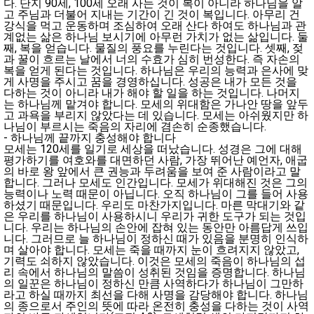
다. 단지 90세, 100세 오래 사는 것이 복이 아니라 하나님을 알
고 주님과 더불어 지내는 기간이 긴 것이 복입니다. 아무리 건
강식을 먹고 운동하며 조심하여 오래 산다 하여도 하나님과 관
계없는 삶은 하나님 보시기에 아무런 가치가 없는 삶입니다. 둘
째, 복을 얻습니다. 물질의 풍요를 누린다는 것입니다. 셋째, 젖
과 꿀이 흐르는 날에서 너의 수효가 심히 번성한다. 즉 자손의
복을 얻게 된다는 것입니다. 하나님은 우리의 능력과 은사에 맞
게 사명을 주시고 꿈을 경영하십니다. 성공은 내가 모든 것을
다하는 것이 아니라 내가 해야 할 일을 하는 것입니다. 나머지
는 하나님께 맡겨야 합니다. 모세의 위대함은 가나안 땅을 앞두
고 과욕을 부리지 않았다는 데 있습니다. 모세는 아쉬웠지만 하
나님이 부르시는 죽음의 자리에 겸손히 순종했습니다.
- 하나님께 끝까지 충성해야 합니다
모세는 120세를 일기로 세상을 떠났습니다. 성경은 그에 대해
평가하기를 여호와를 대면하던 사람, 가장 뛰어난 예언자, 애굽
의 바로 왕 앞에서 큰 권능과 두려움을 보여 준 사람이라고 말
합니다. 그러나 모세도 인간입니다. 모세가 위대해진 것은 그의
능력이나 노력 때문이 아닙니다. 오직 하나님이 그를 들어 사용
하셨기 때문입니다. 우리도 마찬가지입니다. 마른 막대기와 같
은 우리를 하나님이 사용하시니 우리가 귀한 도구가 되는 것입
니다. 우리는 하나님의 손안에 잡혀 있는 동안만 아름답게 쓰입
니다. 그러므로 늘 하나님이 정하신 때가 있음을 분명히 인식하
며 살아야 합니다. 모세는 죽을 때까지 눈이 흐려지지 않았고,
기력도 쇠하지 않았습니다. 이것은 모세의 죽음이 하나님의 섭
리 속에서 하나님의 말씀이 성취된 것임을 증명합니다. 하나님
의 일꾼은 하나님이 정하신 만큼 사역하다가 하나님이 그만하
라고 하실 때까지 최선을 다해 사명을 감당해야 합니다. 하나님
의 종으로서 주인의 뜻에 따라 온전히 충성을 다하는 것이 사역