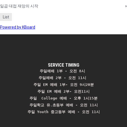
일곱 대접 재앙의 시작
»
List
Powered by KBoard
SERVICE TIMING
주일예배 1부 - 오전 8시
주일예배 2부 - 오전 11시 
주일 EM 예배 1부- 오전 9시20분

주일 EM 예배 2부- 오전11시

주일  College 예배 - 오후 1시15분

주일학교 유.초등부 예배 - 오전 11시
주일 Youth 중고등부 예배 - 오전 11시