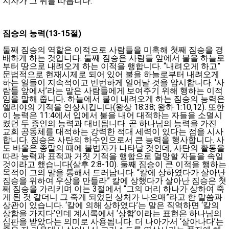
지자가 그 뒤를 따릅니다.
짐승의 능력
(13-15
절
)
둘째 짐승의 역할은 이적으로 사람들을 미혹해 첫째 짐승을 경
배하게 하는 것입니다. 둘째 짐승은 사람들 앞에서 불을 하늘로
부터 땅으로 내려오게 하는 이적을 행합니다. “내려오게 하고”
문법적으로 현재시제로 되어 있어 불을 하늘로부터 내려오게
하는 일들이 지속적이고 빈번하게 일어날 것을 암시합니다. ‘사
람들 앞에서’라는 말은 사람들에게 보여주기 위해 행하는 이적
임을 말해 줍니다. 하늘에서 불이 내려오게 하는 짐승의 능력은
엘리야의 기적을 연상시킵니다(왕상 18:38; 왕하 1:10,12). 또한
이 능력은 11:4에서 입에서 불을 내어 대적하는 자들을 소멸시
켰던 두 증인의 능력과 대비됩니다. 곧 하나님의 능력을 가진
교회 공동체를 대적하는 강력한 적대 세력이 있다는 점을 시사
합니다. 짐승은 사탄의 하수인으로서 큰 능력을 행사합니다. 사
도 바울은 종말의 때에 불법자가 나타날 것인데, 사탄의 활동을
따라 능력과 표적과 거짓 기적을 행함으로 멸망할 자들을 속일
것이라고 했습니다(살후 2:8-10). 둘째 짐승이 큰 이적을 행하는
목적이 그의 말을 통해서 드러납니다. “칼에 상하였다가 살아난
짐승을 위하여 우상을 만들라” 칼에 상했다가 살아난 짐승은 첫
째 짐승을 가리키며 이는 3절에서 “그의 머리 하나가 상하여 죽
게 된 것 같더니 그 죽게 되었던 상처가 나으매”라고 한 말씀과
상관이 있습니다. ‘칼에 의해 상하였다’는 말은 직역하면 ‘칼의
상함을 가지다’인데 계시록에서 ‘상함’이라는 표현은 하나님의
심판을 받았다는 의미로 사용됩니다. 더 나아가서 ‘살아나다’는