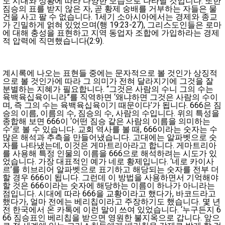
도 시대와 상황에 따라 다양한 모습으로 나타날 것입니다. 또한
짐승의 표를 받지 않은 자, 곧 황제 숭배를 거부하는 자들은 물
건을 사고 팔 수 없습니다. 1세기 소아시아에서는 경제와 종교
가 긴밀하게 얽혀 있었으며(행 19:23-27), 그리스도인들은 로마
에 대해 충성을 표현하고 지역 동업자 조합에 가입하라는 경제
적 압력에 직면했습니다(2:9).
계시록에 나오는 표현들 중에는 문자적으로 볼 것인가 상징적
으로 볼 것인가에 따라 그 의미가 전혀 달라지기에 그것을 잘
분별하는 지혜가 필요합니다. “그것은 사람의 수니 그의 수는
육백육십육이니라”를 직역하면 ‘왜냐하면 그것은 사람의 수이
며, 즉 그의 수는 육백육십육이기 때문이다’가 됩니다. 666은 짐
승의 이름, 이름의 수, 짐승의 수, 사람의 수입니다. 위의 특성을
종합해 보면 666이 ‘어떤 짐승 같은 사람의 이름을 의미하는
수’로 볼 수 있습니다. 교회 역사를 볼 때, 666이라는 숫자는 수
많은 해석과 추측을 만들어냈습니다. 고대에는 알파벳으로 숫
자를 나타냈는데, 이것은 게마트리아라고 합니다. 게마트리아
를 사용해 특정 인물의 이름을 666으로 해석하려는 시도가 있
었습니다. 가장 대표적인 예가 네로 황제입니다. ‘네로 카이사
르’를 히브리어 알파벳으로 표기하고 해당되는 숫자를 전부 더
할 경우 666이 됩니다. 그런데 이 방법을 사용하면서 기억해야
할 것은 666이라는 숫자에 해당하는 이름이 하나가 아니라는
점입니다. 시대에 따라 666을 교황이라고 했다가, 바코드라고
했다가, 얼마 전에는 베리칩이라고 주장하기도 했습니다. 몇 년
전 한국에서 온 카톡에 이런 말이 쓰여 있었습니다. ‘누구든지 6
66 짐승표인 베리칩을 받으면 영원한 불지옥으로 갑니다. 앞으