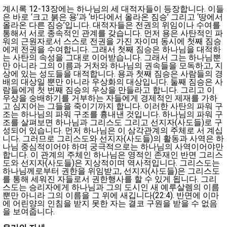
계시록 12-13장에는 하나님의 세 대적자들이 등장합니다. 이들
은 바로 ‘크고 붉은 용’과 ‘바다에서 올라온 짐승’ 그리고 ‘땅에서
올라온 다른 짐승’입니다. 대적자들은 전권의 위임이나 수여를
통해서 서로 종속적인 관계를 갖습니다. 먼저 용은 사탄적인 파
워의 근원자로서 스스로 전권을 가진 자이며 동시에 첫째 짐승
에게 전권을 수여합니다. 그래서 첫째 짐승은 하나님을 대적하
는 사탄의 속성을 그대로 이어받습니다. 그래서 그는 하나님뿐
만 아니라 그의 이름과 거처와 하나님의 권속들을 모독하고, 지
상에 있는 성도들을 대적합니다. 용과 첫째 짐승은 사람들의 경
배의 대상일 뿐만 아니라 우상화의 대상입니다. 둘째 짐승은 사
람들에게 첫 번째 짐승의 우상을 만들라고 합니다. 그리고 이
우상을 숭배하기를 거부하는 자들에게 경제적인 제재를 가하
고 심지어는 그들을 죽이기까지 합니다. 이러한 사탄의 파워 구
조는 하나님의 파워 구조를 흉내낸 것입니다. 하나님의 파워 구
조를 살펴보면 하나님과 그리스도 그리고 선지자(사도들)로 구
성되어 있습니다. 먼저 하나님은 이 삼각관계의 주체로 서 계십
니다. 그러므로 그리스도와 선지자(사도들)의 활동과 사역은 하
나님 중심적이어야 하며 궁극적으로는 하나님의 사역이어야만
합니다. 이 관계의 주체인 하나님은 영적인 존재인 반면 그리스
도와 선지자(사도들)은 지상적이며 역사적입니다. 그리스도는
하나님께로부터 권한을 위임받고, 선지자(사도들)은 그리스도
를 통해 세워진 자들로서 권한행사를 할 수 있게 됩니다. 그리
스도는 승리자에게 하나님과 그의 도시인 새 예루살렘의 이름
뿐만 아니라 그의 이름을 그 위에 새깁니다(22:4). 반면에 이마
에 어린양의 인침을 받지 못한 자는 결코 구원을 받을 수 없음
을 보여줍니다.