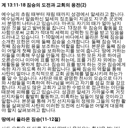
계
13:11-18
짐승의 도전과 교회의 응전
(2)
예수님의 초림 때부터 재림 때까지 성경에서 말세라고 합니다.
예수님께서 말씀하신 말세의 징조들이 지금도 지구촌 곳곳에
서 분명히 나타나고 있습니다. 마귀도 자기의 때가 얼마 남지
않은 것을 알고 발버둥을 칩니다. 13장은 두 짐승의 활동을 묘
사함으로써 교회가 적대적 세력의 강력한 도전을 받고 있음을
드러내고 있습니다. 1-10절에서 바다에서 올라온 첫째 짐승을
소개한 요한은 이제 둘째 짐승을 소개합니다. 둘째 짐승 역시
첫째 짐승처럼 용을 보조하는 역할을 합니다. 본문은 둘째 짐승
이 어떻게 첫째 짐승을 보좌하는지를 보여 줍니다. 땅에 거하는
자들을 미혹해 우상을 만들게 합니다. 또한 모든 자로 하여금
오른손이나 이마에 표를 받게 하는데, 표를 가진 자 외에는 경
제활동을 못하게 합니다. 짐승의 표를 받게 하는 것은 짐승에게
속한 자가 되도록 하기 위함입니다. 둘째 짐승의 역할을 통해
사탄이 얼마나 조직적으로 교회 공동체를 멸절시키려 하는가
를 알 수 있습니다. 사탄은 때로 광명한 천사의 모습으로 다가
와 사람들을 미혹하여 하나님을 버리고 자기를 섬길 것을 강요
합니다. 지금도 많은 교회가 교묘한 수법으로 접근하는 이단들
때문에 피해를 입고 있습니다. 성경은 말세가 가까울수록 거짓
선지자들이 활발히 활동하고, 미혹하는 일들이 많을 것이라고
말합니다. 본문을 통해 거짓 선지자들의 정체와 그들의 악한 활
동을 살펴보며 사탄의 이러한 도전에 신자들은 어떻게 대응해
야 할지 살펴보려고 합니다.
땅에서 올라온 짐승
(11-12
절
)