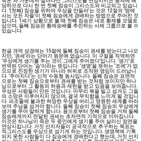
죽은 자 가운데서 살아나신 그리스도를 연상시키는 풍자에 해
당하므로 다시 한 번 첫째 짐승이 그리스도와 비교되고 있습니
다. ‘(첫째) 짐승을 위하여 우상을 만들라’는 것은 12절의 ‘땅에
사는 모든 자들’이 첫째 짐승에게 경배하는 방법으로 주어진 것
입니다. 1세기 상황으로 볼 때 첫째 짐승은 네로 황제를 모델로
삼으며, 둘째 짐승은 황제숭배를 추진하는 사제 그룹으로 볼 수
있습니다.
한글 개역 성경에는 15절에 둘째 짐승이 권세를 받는다고 나오
지만, ‘권세’라는 단어가 원문에 없습니다. 이 구절을 직역하면
‘우상에게 생기를 주는 것이 그에게 주어졌다’입니다. ‘생기’로
번역된 단어는 ‘숨’이라는 뜻입니다. ‘생명’을 뜻하는 ‘조에’가 없
으므로 진정한 생기가 아니라 허위로 조작된 영임이 드러납니
다. ‘주어지다’는 신적 수동형 동사입니다. 둘째 짐승은 표면적
으로는 첫째 짐승으로부터 권세를 받는 것처럼 보이지만 하나
님으로부터 그 활동의 허용과 제한을 받고 있음을 보여줍니다.
우상은 사람들이 만든 것입니다. 아무리 복을 빌고 섬겨도 그들
의 소망은 이루어지지 않으며, 결국 무익함을 느끼게 될 것입니
다. 피조물에 불과한 허망한 우상을 버리고 영원한 세계를 바라
보며 주님을 섬겨야 합니다. 둘째 짐승이 첫째 짐승의 우상에게
생기를 주어 말하게 합니다. 용으로부터 첫째 짐승을 거쳐 둘째
짐승에게까지 전달된 권세는 초자연적 기적으로 이어집니다.
이것은 하나님이 죽은 두 증인에게 생기를 주어 살리신 장면을
연상시킵니다. 거짓 선지자들이 궁극적으로 추구하는 목표는
적그리스도를 우상으로 섬기게 하는 것입니다. 생명책에 기록
되지 못한 사람들이 다 짐승에게 경배한다고 했는데, 거짓 선지