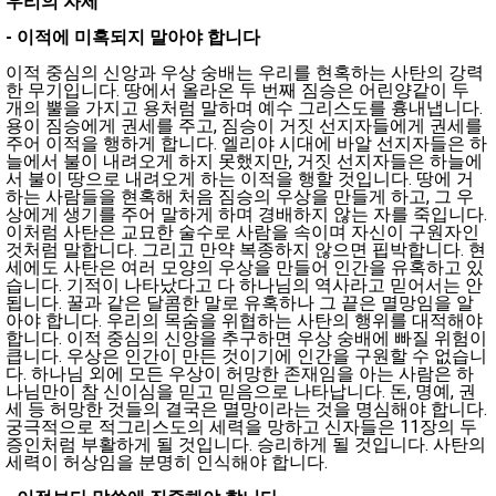
우리의 자세
-
이적에 미혹되지 말아야 합니다
이적 중심의 신앙과 우상 숭배는 우리를 현혹하는 사탄의 강력
한 무기입니다. 땅에서 올라온 두 번째 짐승은 어린양같이 두
개의 뿔을 가지고 용처럼 말하며 예수 그리스도를 흉내냅니다.
용이 짐승에게 권세를 주고, 짐승이 거짓 선지자들에게 권세를
주어 이적을 행하게 합니다. 엘리야 시대에 바알 선지자들은 하
늘에서 불이 내려오게 하지 못했지만, 거짓 선지자들은 하늘에
서 불이 땅으로 내려오게 하는 이적을 행할 것입니다. 땅에 거
하는 사람들을 현혹해 처음 짐승의 우상을 만들게 하고, 그 우
상에게 생기를 주어 말하게 하며 경배하지 않는 자를 죽입니다.
이처럼 사탄은 교묘한 술수로 사람을 속이며 자신이 구원자인
것처럼 말합니다. 그리고 만약 복종하지 않으면 핍박합니다. 현
세에도 사탄은 여러 모양의 우상을 만들어 인간을 유혹하고 있
습니다. 기적이 나타났다고 다 하나님의 역사라고 믿어서는 안
됩니다. 꿀과 같은 달콤한 말로 유혹하나 그 끝은 멸망임을 알
아야 합니다. 우리의 목숨을 위협하는 사탄의 행위를 대적해야
합니다. 이적 중심의 신앙을 추구하면 우상 숭배에 빠질 위험이
큽니다. 우상은 인간이 만든 것이기에 인간을 구원할 수 없습니
다. 하나님 외에 모든 우상이 허망한 존재임을 아는 사람은 하
나님만이 참 신이심을 믿고 믿음으로 나타납니다. 돈, 명예, 권
세 등 허망한 것들의 결국은 멸망이라는 것을 명심해야 합니다.
궁극적으로 적그리스도의 세력을 망하고 신자들은 11장의 두
증인처럼 부활하게 될 것입니다. 승리하게 될 것입니다. 사탄의
세력이 허상임을 분명히 인식해야 합니다.