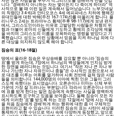
자는 많은 사람들을 부추겨 적그리스도를 경배하게 만들 것입
니다. “경배하지 아니하는 자는 몇이든지 다 죽이게 하더라” 역
사적으로 볼 때 이런 일은 계속해서 일어났습니다. 느부갓네살
의 칙령(단 3:4-6)과 안티오코스 4세 에피파네스 치하에 행해진
유대인들에 대한 박해(주전 167-174년)를 떠올리게 합니다. 플
리니우스 2세는 트라야누스 황제(주후 98-117)에게 보낸 편지
에서, 그리스도인이라는 이유로 고발당한 사람들은 처형의 위
협과 더불어 로마의 신들에게 기도하고 황제의 조각상에 제물
을 바치며 그리스도의 이름을 모욕하라는 명령을 받았다고 기
록했습니다. 성도는 이런 상황에서 믿음을 지켜 하나님 외에 다
른 대상을 의지하지 않도록 해야 합니다.
짐승의 표
(16-18
절
)
땅에서 올라온 짐승은 우상숭배를 강요할 뿐 아니라 ‘짐승의
표’를 받게 하는데, 7장에서 하나님의 백성들에게 인치심 받게
한 장면을 패러디하는 것입니다. 여기서 “작은 자나 큰 자나 부
자나 가난한 자나 자유인이나 종들”은 수사적인 표현으로서 서
로 대조를 이루는 어휘를 열거하여 사회 전반에 걸쳐 많은 사람
들을 의미합니다. 144,000명의 이마에 찍힌 인은 그들이 그리
스도께 속했다는 표시였습니다. 오른손이나 이마는 신체 부위
가운데 가장 잘 드러나는 부분입니다. 따라서 오른손이나 이마
에 표를 받게 한다는 말은 짐승에게 속했다는 사실을 명백하게
표시하도록 요구하고 있음을 보여줍니다. 둘째 짐승이 모든 자
에게 이러한 ‘표’를 받도록 하는 것은 12절에서 ‘땅에 사는 자들
을 처음 짐승에게 경배’하게 하는 행위에 대한 좀 더 구체적인
표현이라고 할 수 있습니다. 이러한 짐승의 표는 사탄이 세상을
통제하기 위한 수단으로 역사 속에 다양하게 등장했고, 앞으로