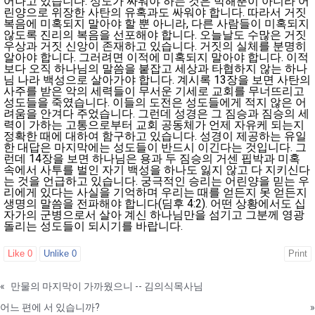
어나고 있습니다. 성도가 싸워야 하는 것은 박해뿐이 아니라 어
린양으로 위장한 사탄의 유혹과도 싸워야 합니다. 따라서 거짓
복음에 미혹되지 말아야 할 뿐 아니라, 다른 사람들이 미혹되지
않도록 진리의 복음을 선포해야 합니다. 오늘날도 수많은 거짓
우상과 거짓 신앙이 존재하고 있습니다. 거짓의 실체를 분명히
알아야 합니다. 그러려면 이적에 미혹되지 말아야 합니다. 이적
보다 오직 하나님의 말씀을 붙잡고 세상과 타협하지 않는 하나
님 나라 백성으로 살아가야 합니다. 계시록 13장을 보면 사탄의
사주를 받은 악의 세력들이 무서운 기세로 교회를 무너뜨리고
성도들을 죽였습니다. 이들의 도전은 성도들에게 적지 않은 어
려움을 안겨다 주었습니다. 그런데 성경은 그 짐승과 짐승의 세
력이 가하는 고통으로부터 교회 공동체가 언제 자유케 되는지
정확한 때에 대하여 함구하고 있습니다. 성경이 제공하는 유일
한 대답은 마지막에는 성도들이 반드시 이긴다는 것입니다. 그
런데 14장을 보면 하나님은 용과 두 짐승의 거센 핍박과 미혹
속에서 사투를 벌인 자기 백성을 하나도 잃지 않고 다 지키신다
는 것을 언급하고 있습니다. 궁극적인 승리는 어린양을 믿는 우
리에게 있다는 사실을 기억하며 우리는 때를 얻든지 못 얻든지
생명의 말씀을 전파해야 합니다(딤후 4:2). 어떤 상황에서도 십
자가의 군병으로서 살아 계신 하나님만을 섬기고 그분께 영광
돌리는 성도들이 되시기를 바랍니다.
Like
0
Unlike
0
Print
«
만물의 마지막이 가까웠으니 -- 김의식목사님
어느 편에 서 있습니까?
»