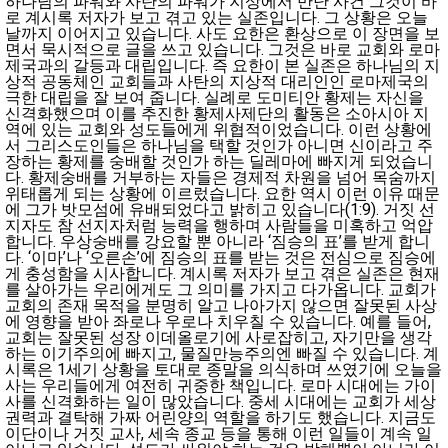
하나님의 파워와 사탄의 파워가 지상에서 만난 사건 그것이 바
로 계시록 저자가 보고 겪고 있는 실존입니다. 그 상황은 오늘
날까지 이어지고 있습니다. 사도 요한은 환상으로 이 장면을 보
면서 묵시적으로 글을 쓰고 있습니다. 그것은 바로 교회와 로마
제국과의 갈등과 대립입니다. 즉 요한이 본 실존은 하나님의 지
상적 공동체인 교회들과 사탄의 지상적 대리인인 로마제국의
극한 대립을 잘 보여 줍니다. 실례로 도미티안 황제는 자신을
신격화했으며 이를 추진한 황제사제단의 활동은 소아시아 지
역에 있는 교회와 성도들에게 위협적이었습니다. 이런 상황에
서 그리스도인들은 하나님을 택할 것인가 아니면 신이라고 주
장하는 황제를 숭배할 것인가 하는 딜레마에 빠지게 되었습니
다. 황제숭배를 거부하는 자들은 경제적 차원을 넘어 목숨까지
위태롭게 되는 상황에 이르렀습니다. 요한 역시 이런 이유 때문
에 그가 밧모섬에 유배되었다고 밝히고 있습니다(1:9). 거짓 선
지자도 참 선지자처럼 능력을 행하며 사람들을 미혹하고 억압
합니다. 우상숭배를 강요할 뿐 아니라 ‘짐승의 표’를 받게 합니
다. ‘이마’나 ‘오른손’에 짐승의 표를 받는 것은 전심으로 짐승에
게 충성함을 시사합니다. 계시록 저자가 보고 겪은 실존은 현재
를 살아가는 우리에게도 그 의미를 가지고 다가옵니다. 교회가
교회의 존재 목적을 분명히 알고 나아가지 않으면 잘못된 사상
에 영향을 받아 좌로나 우로나 치우칠 수 있습니다. 예를 들어,
교회는 잘못된 성장 이데올로기에 사로잡히고, 자기만을 생각
하는 이기주의에 빠지고, 물질만능주의엔 빠질 수 있습니다. 계
시록은 1세기 상황을 토대로 종말을 의식하며 쓰였기에 오늘을
사는 우리들에게 여전히 귀중한 책입니다. 로마 시대에는 가이
사를 신격화하는 일이 많았습니다. 중세 시대에는 교회가 세상
권력과 결탁해 가짜 어린양의 역할을 하기도 했습니다. 지금도
이단이나 거짓 교사, 세속 종교 등을 통해 이런 일들이 계속 일