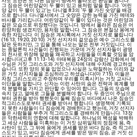
사도 요한은 또 다른 짐승이 땅에서 올라오는 환상을 봅니다.
그 짐승은 어린양같이 두 뿔이 있고 용처럼 말을 합니다. ‘어린
양 같이 두 뿔이 있고’는 다니엘 8:3의 ‘두 뿔 가진 숫양’을 배경
으로 합니다. 다니엘서에서 그 숫양은 강한 능력을 가진 메데와
바사를 가리킵니다. 어린양같이 두 뿔이 있다는 것은 어린양과
같은 모습으로 위장했다는 것입니다. 땅에서 올라온 짐승은 어
린양처럼 생겼지만, 용처럼 말합니다. 그 짐승은 본질상 용에게
속한 자입니다. 이 짐승은 계시록에서 거짓 선지자로 불립니다
(16:13; 19:20; 20:10). 거짓 선지자의 겉모습은 예수 그리스도를
닮은 듯하지만, 그 입을 통해 나오는 말은 전부 거짓입니다. 이
는 종말론적 사건들이 진행되는 가운데 거짓 선지자들이 광명
의 천사로 위장해 말씀을 왜곡하고 사람들을 미혹할 것임을 암
시합니다(고후 11:13-14). 마태복음 24장의 감람산 강화에서 예
수님은 거짓 그리스도와 거짓 선지자에 대해 수차례 경고하셨
습니다. 또한 양의 옷을 입었으나 사실은 노략질하는 이리와 같
은 거짓 선지자들을 조심하라고 하셨습니다(마 7:15). 이들은
자칭 그리스도라고 주장하며 우리를 미혹시키는 거짓 교사나
이단들을 말합니다. 신자는 이런 사탄의 숨은 전략과 궤계를 영
적 분별력을 가지고 판단할 수 있어야 합니다. 그들의 모습에
속지 않고, 열매로 그들을 분별해야 합니다. 두 증인이 주님으로
부터 권한을 받아 행했듯이 둘째 짐승도 바다에서 나온 짐승인
적그리스도로부터 권세를 받아서 행합니다. 생명책에 기록되
지 못한 사람들이 다 짐승에게 경배한다고 했는데, 거짓 선지자
들은 사람들을 부추겨 적그리스도를 경배하게 만듭니다. 13장
은 악한세력의 연합에 대해 말합니다. 하나님의 백성을 박해하
고 세상 사람들을 미혹하는 이 거짓 삼위일체의 정점에 용, 즉
사탄이 있고, 그 뒤에 용에게 권세를 받은 바다 짐승, 즉 적그리
스도가 있고, 바다 짐승에게 권세를 받은 땅의 짐승, 곧 거짓 선