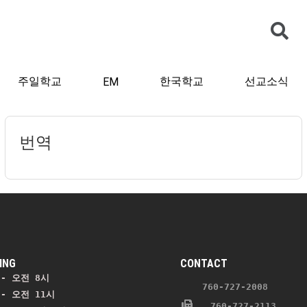
주일학교
한국학교
선교소식
EM
번역
ING
CONTACT
- 오전 8시
    760-727-2008 
- 오전 11시 
   760-727-2113