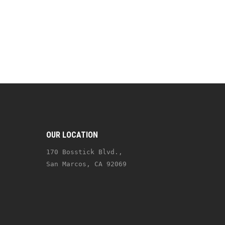
OUR LOCATION
170 Bosstick Blvd., 
San Marcos, CA 92069 