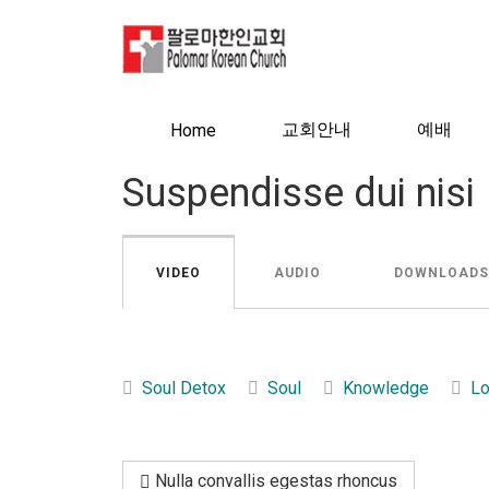
교회안내
예배
Home
Suspendisse dui nisi
VIDEO
AUDIO
DOWNLOADS
Soul Detox
Soul
Knowledge
L
Nulla convallis egestas rhoncus