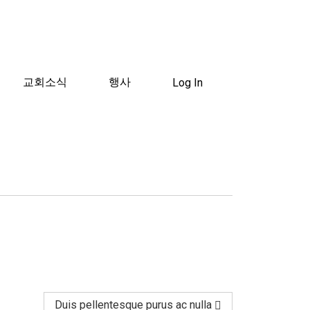
교회소식
행사
Log In
Duis pellentesque purus ac nulla