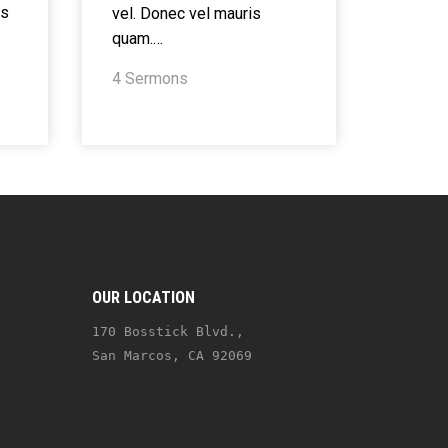
us
vel. Donec vel mauris
quam.…
4 Sermons
OUR LOCATION
170 Bosstick Blvd., 
San Marcos, CA 92069 