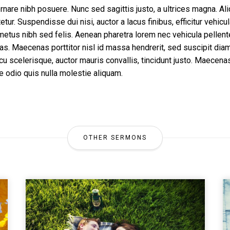
nare nibh posuere. Nunc sed sagittis justo, a ultrices magna. Al
r. Suspendisse dui nisi, auctor a lacus finibus, efficitur vehicu
s metus nibh sed felis. Aenean pharetra lorem nec vehicula pellen
s. Maecenas porttitor nisl id massa hendrerit, sed suscipit dia
arcu scelerisque, auctor mauris convallis, tincidunt justo. Maec
e odio quis nulla molestie aliquam.
OTHER SERMONS