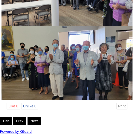
Like
0
Unlike
0
Print
List
Prev
Next
Powered by KBoard