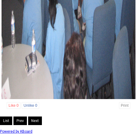
Like
0
Unlike
0
Print
List
Prev
Next
Powered by KBoard