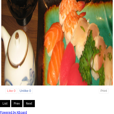
Like
0
Unlike
0
Print
List
Prev
Next
Powered by KBoard