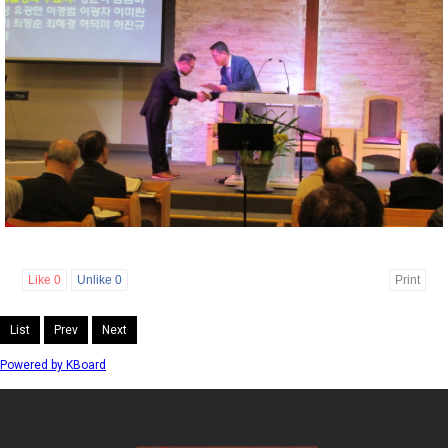
Like
0
Unlike
0
Print
List
Prev
Next
Powered by KBoard