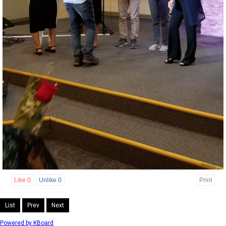
Like
0
Unlike
0
Print
List
Prev
Next
Powered by KBoard