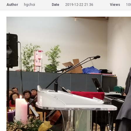
Author
hgchoi
Date
2019-12-22 21:36
Views
10