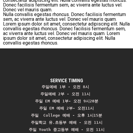
consectetur adipiscing elit. Nulla convallis egestas rhoncus.
Donec facilisis fermentum sem, ac viverra ante luctus vel.
Donec vel mauris quam.
Nulla convallis egestas rhoncus. Donec facilisis fermentum
sem, ac viverra ante luctus vel. Donec vel mauris quam.
Lorem ipsum dolor sit amet, consectetur adipiscing elit. Nulla
convallis egestas rhoncus. Donec facilisis fermentum sem,
ac viverra ante luctus vel. Donec vel mauris quam. Lorem
ipsum dolor sit amet, consectetur adipiscing elit. Nulla
convallis egestas rhoncus.
SERVICE TIMING
주일예배 1부 - 오전 8시
주일예배 2부 - 오전 11시 
주일 EM 예배 1부- 오전 9시20분

주일 EM 예배 2부- 오전11시

주일  College 예배 - 오후 1시15분

주일학교 유.초등부 예배 - 오전 11시
주일 Youth 중고등부 예배 - 오전 11시