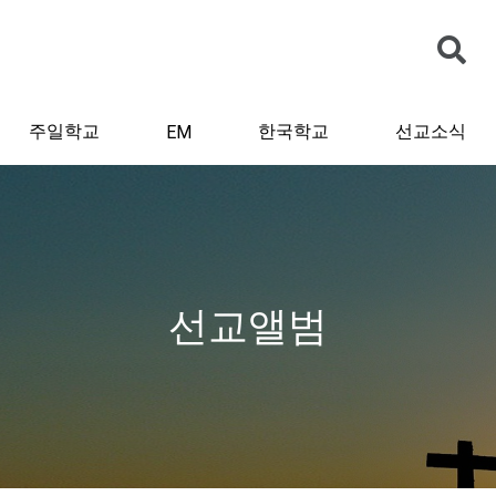
주일학교
한국학교
선교소식
EM
선교앨범