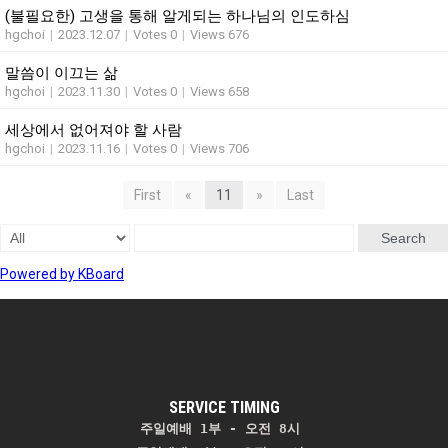
(불필요한) 고생을 통해 알게되는 하나님의 인도하심
hgchoi
|
2023.12.07
|
Votes 0
|
Views 676
말씀이 이끄는 삶
hgchoi
|
2023.11.30
|
Votes 0
|
Views 658
세상에서 없어져야 할 사람
hgchoi
|
2023.11.16
|
Votes 0
|
Views 706
First
«
11
»
Last
Search
Powered by KBoard
SERVICE TIMING
주일예배 1부 - 오전 8시