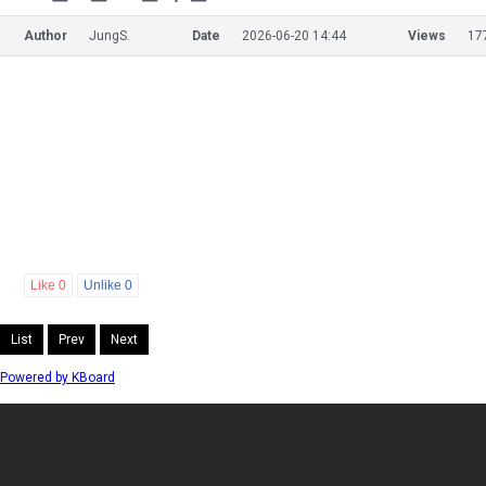
Author
JungS.
Date
2026-06-20 14:44
Views
17
Like
0
Unlike
0
List
Prev
Next
Powered by KBoard