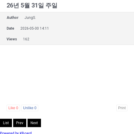
26년 5월 31일 주일
Author
JungS.
Date
2026-05-30 14:11
Views
162
Like
0
Unlike
0
Print
List
Prev
Next
Powered by KBoard