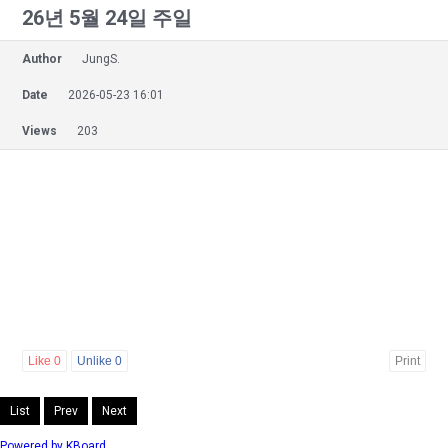
26년 5월 24일 주일
Author
JungS.
Date
2026-05-23 16:01
Views
203
Like
0
Unlike
0
Print
List
Prev
Next
Powered by KBoard