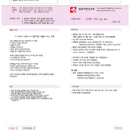
Like
0
Unlike
0
Print