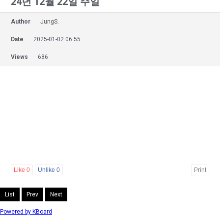
24년 12월 22일 주일
Author
JungS.
Date
2025-01-02 06:55
Views
686
Like
0
Unlike
0
Print
List
Prev
Next
Powered by KBoard