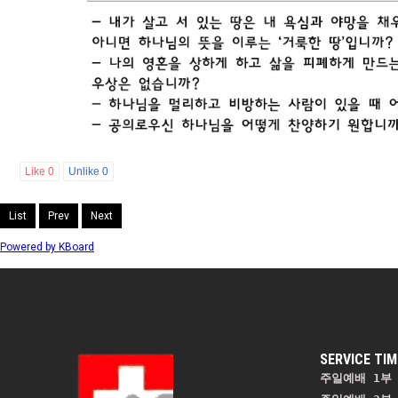
Like
0
Unlike
0
List
Prev
Next
Powered by KBoard
SERVICE TIM
주일예배 1부 