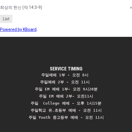
최상의 헌신 (막 14:3-9)
»
List
Powered by KBoard
SERVICE TIMING
주일예배 1부 - 오전 8시
주일예배 2부 - 오전 11시 
주일 EM 예배 1부- 오전 9시20분

주일 EM 예배 2부- 오전11시

주일  College 예배 - 오후 1시15분

주일학교 유.초등부 예배 - 오전 11시
주일 Youth 중고등부 예배 - 오전 11시