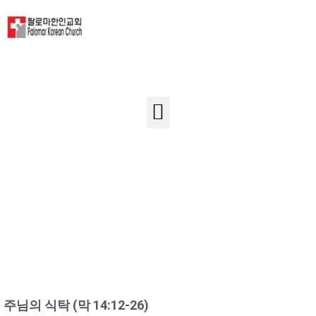
주일예배
주님의 식탁 (막 14:12-26)