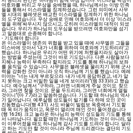
서 승리의 관건은 ‘하나님이 함께 하심’입니다. 이스라엘 백성이
여호와를 버리고 우상을 숭배했을 때, 하나님께서는 이방 민족
들을 통해서 이스라엘을 징계하셨습니다. 그런 의미에서 사무
엘 시대의 블레셋은 배교한 이스라엘을 징계하기 위한 하나님
의 도구였습니다. 우상 숭배로 인해 여호와께서 더 이상 ‘이스라
엘을 위해’싸우시지 않으시고, 오히려 이스라엘의 대적이 되셨
습니다. 우리가 하나님의 도우심을 받으려면 여호와만을 섬기
고 말씀대로 순종해야 합니다.
- 기도해야 합니다
온 이스라엘이 생존의 위협을 받고 있을 때에 사무엘은 그들을
미스바에 모아서 '내가 너희를 위하여 여호와께 기도하리라'고
했습니다. 하나님은 우리가 어떤 위기에 처했을지라도 살아가
는 방법을 주셨는데 그것이 바로 기도입니다. 다른 사람들보다
지혜나 능력이 부족하다 할지라도 기도를 통해 하나님의 보좌
를 움직일 수 있습니다. 사무엘은 블레셋을 물리치기 위해 군사
력을 강화한 것이 아니라 오직 하나님께 기도를 했습니다. 예레
미야는 “너는 내게 부르짖으라. 내가 네게 응답하겠고, 네가 알
지 못하는 크고 비밀한 일을 네게 보이리라”(렘 33:3)라고 했습
니다. 예수님께서 “구하라, 그러면 너희에게 주실 것이요. 찾으
라, 그러면 찾을 것이요. 문을 두드리라, 그러면 너희에게 열릴
것이니”(마 7:7)라고 말씀하셨습니다. 기도할 때 하나님의 역사
가 일어납니다. 예루살렘 성도들이 빌기를 다 하매 모인 곳이
진동했습니다(행 4:31). 사도 바울이 빌립보 옥중에서 기도할
때 옥 터가 움직이고, 옥문이 열리며 매인 것이 풀어졌습니다
(행 16:26). 크고 놀라운 하나님의 능력이 성도들의 기도를 통해
서 나타납니다. 필요할 때만 하나님께 기도하는 것이 아니라, 일
이 이루어졌을 때도 하나님께 감사 기도를 드려야 합니다. 달라
고 하는 기도만 할 것이 아니라 주님께 드리겠다는 결단의 기도