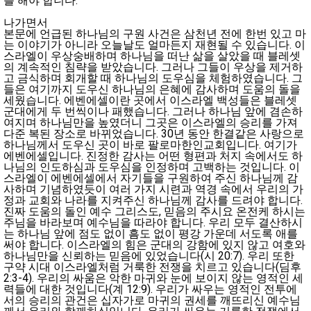
를 해야 합니다.
나가면서
본문에 언급된 하나님의 구원 사건은 삼천년 전에 한번 있고 마
는 이야기가 아니라 오늘날도 얼마든지 재현될 수 있습니다. 이
스라엘이 우상숭배하며 하나님을 떠난 삶을 살았을 때 블레셋
의 계속적인 침략을 받았습니다. 그러나 그들이 우상을 제거하
고 금식하며 회개할 때 하나님의 도우심을 체험하였습니다. 그
들은 여기까지 도우신 하나님의 은혜에 감사하며 도움의 돌을
세웠습니다. 에벤에셀이란 곳에서 이스라엘 백성들은 블레셋
군대에게 두 번씩이나 패했습니다. 그러나 하나님 앞에 겸손하
여지며 하나님만을 높였더니 그곳은 이스라엘의 승리를 가져
다준 복된 장소로 바뀌었습니다. 30년 동안 한결같은 사랑으로
하나님께서 도우신 곳이 바로 팔로마한인교회입니다. 여기가
에벤에셀입니다. 진정한 감사는 어떤 형편과 처지 속에서도 하
나님의 인도하심과 도우심을 인정하며 고백하는 것입니다. 이
스라엘이 에벤에셀에서 자기들을 구원하여 주신 하나님께 감
사하며 기념하였듯이 여러 가지 시련과 역경 속에서 우리의 가
정과 교회와 나라를 지켜주신 하나님께 감사를 드려야 합니다.
진짜 도움의 돌인 예수 그리스도, 믿음의 주시요 온전케 하시는
주님을 바라보며 예수님을 따라야 합니다. 우리 모두 결산하시
는 하나님 앞에 점도 없이 흠도 없이 평강 가운데 서도록 애를
써야 합니다. 이스라엘의 힘은 군대의 강함에 있지 않고 여호와
하나님만을 신뢰하는 믿음에 있었습니다(시 20:7). 우리 또한
구약 시대 이스라엘처럼 거룩한 전쟁을 치르고 있습니다(딤후
2:3-4). 우리의 싸움은 악한 마귀와 눈에 보이지 않는 영적인 세
력들에 대한 것입니다(계 12:9). 우리가 싸우는 영적인 전투에
서의 승리의 관건은 십자가로 마귀의 권세를 깨뜨리신 예수님