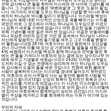
처음으로 이겼습니다. 사무엘은 하나님의 도우심으로 승리한
것에 감사해서 큰 돌을 취하여 미스바와 센 사이에 기념비를 세
웁니다. 그 기념비의 이름은 ‘에벤에셀’로 그 뜻은 ‘도움의 돌’입
니다. 여기까지 우리를 도우신 하나님을 기념할 뿐 아니라 후세
에까지 하나님의 역사를 알리기 위함입니다. 이스라엘 백성이
하나님의 궤에 대한 미신적인 신앙으로 궤를 빼앗기는 수치를
겪었던 바로 그 장소에서 이제는 하나님의 도우심으로 이겼으
니 감회가 새로울 수밖에 없습니다. 어떤 중요한 일을 기념하기
위해 기념비를 세운 일은 여러 번 있습니다. 야곱은 브엘세바를
떠나 외삼촌 라반의 집으로 가던 중 꿈속에서 하나님이 나타나
자신에게 말씀하신 곳에 돌기둥을 세우고 그곳 이름을 벧엘이
라 불렀습니다(창 28:19). 여호수아는 요단 동편에서 요단강을
건너 가나안에 이를 때 요단 강 가운데에 돌 열둘을 세웠고(수
4:9), 세겜에서 이스라엘 백성과 함께 하나님과 언약을 맺은 후
에는 큰 돌을 가져다가 여호와의 성소 곁에 있는 상수리나무 아
래에 세우고 기념물로 세웠습니다(수 24:26). 이처럼 사무엘도
도저히 이길 수 없는 전쟁에서 승리하게 하신 하나님의 도우심
에 감사해서 도움의 돌을 세운 것입니다. 전쟁에 패한 블레셋
사람이 굴복하여 다시는 이스라엘 경내에 들어오지 못하였으
며, 여호와의 손이 사무엘의 사는 날 동안에 블레셋 사람을 막
으셨다고 합니다(13절). 신앙의 회복이 정치적인 회복과 군사
적인 승리를 가져오게 되었습니다. 이 사건은 이스라엘의 승리
가 군대의 힘에 있지 않음을 단적으로 보여 줍니다. 이스라엘에
게 있어서 여호와께서 함께하심이 승리의 관건입니다. 이스라
엘이 우상을 제거하고 죄를 회개해야 하는 이유가 여기에 있는
것입니다.
우리의 자세