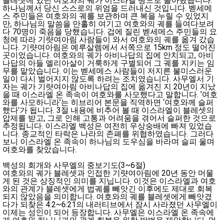
블레셋에 있던 여호와의 궤가 이스라엘 땅으로 돌아왔습니다.
하나님께서 당신 스스로의 위엄을 드러내신 것입니다. 벧세메
스 주민들은 여호와의 궤를 보관하며 큰 복을 누릴 수 있었지
만, 하나님의 말씀을 만홀히 여기고 여호와의 궤를 들여다보려
다 70명이 죽음을 당했습니다. 겁에 질린 벧세메스 주민들의 요
청에 따라 기럇여아림 사람들이 와서 여호와의 궤를 옮겨 갔습
니다. 기럇여아림은 예루살렘에서 서쪽으로 15km 정도 떨어진
곳이었습니다. 여호와의 궤가 아비나답의 집에 안치되고, 아비
나답의 아들 엘리아살이 거룩하게 구별되어 그 궤를 지키는 임
무를 맡았습니다. 이는 벧세메스 사람들이 저지른 불미스러운
일이 다시 벌어지지 않도록 하려는 조치였습니다. 사무엘서 기
자는 궤가 기럇여아림 아비나답의 집에 옮겨진 지 20년이 지났
을 때 이스라엘 온 족속이 여호와를 사모했다고 말합니다. ‘여호
와를 사모하니라’는 히브리어 본문을 직역하면 ‘여호와께 슬퍼
했다’가 됩니다. 3절 내용에 비추어 볼 때 이스라엘이 블레셋의
압제를 받고, 그로 인해 고통과 어려움을 겪어서 슬퍼한 것으로
추정됩니다. 이스라엘 백성은 여전히 우상숭배에 빠져 있었습
니다. 종교적인 타락은 나라의 존폐를 위협하였습니다. 그러다
보니 이스라엘 온 족속이 하나님의 도우심을 바라며 슬피 울며
여호와를 찾았습니다.
백성의 회개와 사무엘의 중보기도(3~6절)
여호와의 궤가 블레셋과 인접한 기럇여아림에 20년 동안 머물
게 된 것은 상징적인 의미를 지닙니다. 이것은 이스라엘과 여호
와의 관계가 블레셋에게 법궤를 빼앗긴 이후에도 제대로 회복
되지 않았음을 의미합니다. 여호와의 궤를 블레셋에게 빼앗겼
다가 되찾은 4:2~6:21의 내러티브에서 잠시 사라졌던 사무엘이
이제는 성인이 되어 등장합니다. 사무엘은 이스라엘 온 족속에