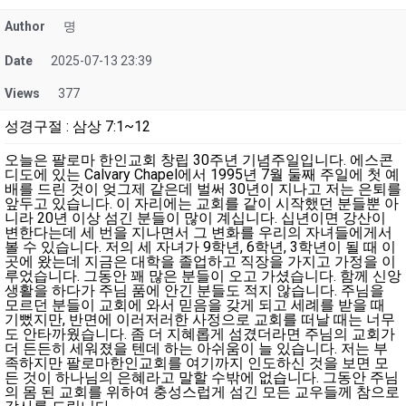
Author
명
Date
2025-07-13 23:39
Views
377
성경구절
:
삼상 7:1~12
오늘은 팔로마 한인교회 창립 30주년 기념주일입니다. 에스콘
디도에 있는 Calvary Chapel에서 1995년 7월 둘째 주일에 첫 예
배를 드린 것이 엊그제 같은데 벌써 30년이 지나고 저는 은퇴를
앞두고 있습니다. 이 자리에는 교회를 같이 시작했던 분들뿐 아
니라 20년 이상 섬긴 분들이 많이 계십니다. 십년이면 강산이
변한다는데 세 번을 지나면서 그 변화를 우리의 자녀들에게서
볼 수 있습니다. 저의 세 자녀가 9학년, 6학년, 3학년이 될 때 이
곳에 왔는데 지금은 대학을 졸업하고 직장을 가지고 가정을 이
루었습니다. 그동안 꽤 많은 분들이 오고 가셨습니다. 함께 신앙
생활을 하다가 주님 품에 안긴 분들도 적지 않습니다. 주님을
모르던 분들이 교회에 와서 믿음을 갖게 되고 세례를 받을 때
기뻤지만, 반면에 이러저러한 사정으로 교회를 떠날 때는 너무
도 안타까웠습니다. 좀 더 지혜롭게 섬겼더라면 주님의 교회가
더 든든히 세워졌을 텐데 하는 아쉬움이 늘 있습니다. 저는 부
족하지만 팔로마한인교회를 여기까지 인도하신 것을 보면 모
든 것이 하나님의 은혜라고 말할 수밖에 없습니다. 그동안 주님
의 몸 된 교회를 위하여 충성스럽게 섬긴 모든 교우들께 참으로