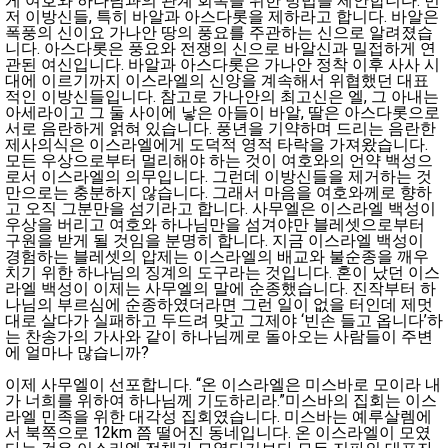
게 여호와 하나님과의 관계 회복을 위한 방법을 제안합니다. 먼
저 이방신들, 특히 바알과 아스다롯을 제하라고 합니다. 바알은
폭풍의 신이요 가나안 땅의 풍요를 주관하는 신으로 알려졌습
니다. 아스다롯은 풍요와 전쟁의 신으로 바알신과 밀접하게 연
관된 여신입니다. 바알과 아스다롯은 가나안 정착 이후 사사 시
대에 이르기까지 이스라엘의 신앙을 계속해서 위협했던 대표
적인 이방신들입니다. 참고로 가나안의 최고신은 엘, 그 아내는
아세라이고 그 둘 사이에 낳은 아들이 바알, 딸은 아스다롯으로
서로 음란하게 얽혀 있습니다. 풍년을 기약하며 드리는 음란한
제사의식은 이스라엘에게 도덕적 영적 타락을 가져왔습니다.
모든 우상으로부터 멀리해야 하는 것이 여호와의 언약 백성으
로서 이스라엘의 의무입니다. 그런데 이방신들을 제거하는 것
만으로는 충분하지 않습니다. 그래서 마음을 여호와께로 향하
고 오직 그분만을 섬기라고 합니다. 사무엘은 이스라엘 백성이
우상을 버리고 여호와 하나님만을 섬겨야만 블레셋으로부터
구원을 받게 될 것임을 분명히 합니다. 지금 이스라엘 백성이
경험하는 블레셋의 압제는 이스라엘의 배교와 불순종을 깨우
치기 위한 하나님의 징계의 도구라는 것입니다. 혼이 났던 이스
라엘 백성이 이제는 사무엘의 말에 순종했습니다. 진작부터 하
나님의 부르심에 순종하였더라면 그런 일이 없을 터인데 제멋
대로 살다가 실패하고 두드려 맞고 그제야 ‘빈손 들고 옵니다’하
는 찬송가의 가사와 같이 하나님께로 돌아오는 사람들이 주변
에 얼마나 많습니까?
이제 사무엘이 선포합니다. “온 이스라엘은 미스바로 모이라 내
가 너희를 위하여 하나님께 기도하리라.”미스바의 집회는 이스
라엘 민족을 위한 대각성 집회였습니다. 미스바는 예루살렘에
서 북쪽으로 12km 쯤 떨어진 동네입니다. 온 이스라엘이 모였