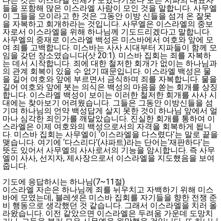
다는 것은 이스라엘 전체가 모였다기보다 모든 지파의 대표자
들을 포함해 많은 이스라엘 사람이 모인 것을 말합니다. 사무엘
이 그들을 모이라고 한 것은 그동안 이방 신들을 섬겨 온 잘못
을 자복하고 회개하라는 것입니다. 사무엘은 이스라엘의 중보
자로서 이스라엘을 위해 하나님께 기도드리겠다고 말합니다.
사무엘의 중재로 이스라엘 백성은 미스바에서 여호와 앞에 모
여 죄를 고백합니다. 미스바는 사사 시대부터 지파들이 함께 모
임을 갖던 장소였습니다(삿 20:1). 미스바 집회는 죄를 자복하
는 데서 시작합니다. 죄에 대한 철저한 회개가 없이는 하나님과
의 관계 회복이 있을 수 없기 때문입니다. 이스라엘 백성은 물
을 길어 여호와 앞에 부르면서 금식하며 죄를 자복합니다. 물을
길어 여호와 앞에 붓는 의식은 백성의 마음을 쏟는 회개를 상징
합니다. 이스라엘 백성이 보이는 이러한 철저한 회개를 사사 시
대에는 찾아보기 어려웠습니다. 그들은 그동안 이방신들을 섬
기며 하나님의 언약 백성답게 살지 못한 것이 하나님 앞에서 얼
마나 심각한 죄인가를 깨달았습니다. 진실한 회개를 통하여 이
스라엘은 이제 여호와의 백성으로서의 자격을 회복하게 됩니
다. 미스바 집회는 사무엘이 ‘이스라엘을 다스렸다’는 말로 끝을
맺습니다. 여기에 ‘다스리다’(샤파트)라는 단어는‘재판하다’는
뜻도 있어서 사무엘의 사사로서의 기능을 암시합니다. 즉 사무
엘이 사사, 선지자, 제사장으로서 이스라엘을 지도했음을 보여
줍니다.
기도에 응답하시는 하나님(7~11절)
이스라엘 자손은 하나님께 죄를 뉘우치고 자백하기 위해 미스
바에 모였는데, 블레셋은 미스바 집회를 자기들을 향한 전쟁 준
비 행동으로 생각했던 것 같습니다. 그래서 이스라엘을 치러 올
라왔습니다. 이전 같았으면 이스라엘은 두려움 가운데 도망치