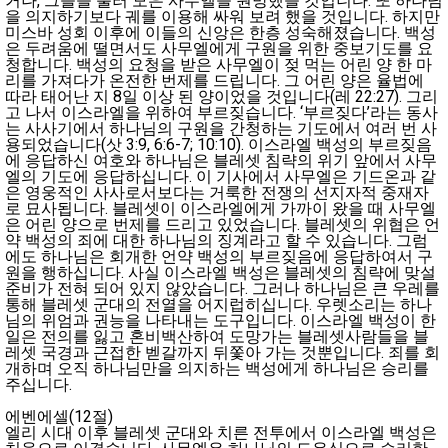
거나, 그들을 불러 모은 사무엘을 원망했을 것입니다. 또 하나님
을 의지하기보다 궤를 이용해 싸워 보려 했을 것입니다. 하지만
미스바 성회 이후에 이들의 신앙은 한층 성숙해졌습니다. 백성
은 두려움에 떨면서도 사무엘에게 구원을 위한 중보기도를 요
청합니다. 백성의 요청을 받은 사무엘이 젖 먹는 어린 양 한 마
리를 가져다가 온전한 번제를 드립니다. 그 어린 양은 율법에
따라 태어난 지 8일 이상 된 양이었을 것입니다(레 22:27). 그리
고 나서 이스라엘을 위하여 부르짖습니다. ‘부르짖다’라는 동사
는 사사기에서 하나님의 구원을 간청하는 기도에서 여러 번 사
용되었습니다(삿 3:9, 6:6-7; 10:10). 이스라엘 백성의 부르짖음
에 응답하신 여호와 하나님은 블레셋 침략의 위기 앞에서 사무
엘의 기도에 응답하십니다. 이 기사에서 사무엘은 기드온과 같
은 영웅적인 사사로서보다는 거룩한 전쟁의 선지자적 중재자
로 묘사됩니다. 블레셋이 이스라엘에게 가까이 왔을 때 사무엘
은 어린 양으로 번제를 드리고 있었습니다. 블레셋의 위협은 언
약 백성의 죄에 대한 하나님의 징계라고 할 수 있습니다. 그럼
에도 하나님은 회개한 언약 백성의 부르짖음에 응답하여서 구
원을 행하십니다. 사실 이스라엘 백성은 블레셋의 침략에 맞설
준비가 전혀 되어 있지 않았습니다. 그러나 하나님은 큰 우레를
통해 블레셋 군대의 전열을 어지럽히십니다. 우렛소리는 하나
님의 위엄과 권능을 나타내는 도구입니다. 이스라엘 백성이 한
일은 전의를 잃고 혼비백산하여 도망가는 블레셋사람들을 블
레셋 국경과 근접한 벧갈까지 뒤쫓아 가는 것뿐입니다. 죄를 회
개하며 오직 하나님만을 의지하는 백성에게 하나님은 승리를
주십니다.
에벤에셀(12절)
엘리 시대 이후 블레셋 군대와 치른 전투에서 이스라엘 백성은