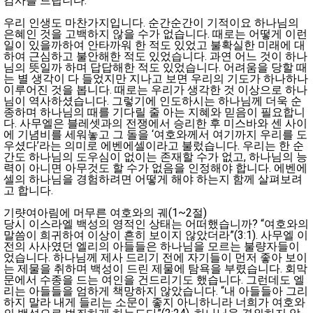
감사를 드립니다.
우리 인생도 마찬가지입니다. 순간순간이 기적이요 하나님의
은혜인 것을 고백하지 않을 수가 없습니다. 때로는 어떻게 이런
일이 있을까하여 안타까워 한 적도 있었고 불확실한 미래에 대
하여 근심하고 불안해한 적도 있었습니다. 과연 어느 것이 하나
님의 뜻일까 하며 답답해한 적도 있었습니다. 어려움을 당할 때
는 별 생각이 다 들었지만 지나고 보면 우리의 기도가 하나하나
이루어진 것을 봅니다. 때로는 우리가 생각한 것 이상으로 하나
님이 역사하셨습니다. 그렇기에 인도하시는 하나님께 더욱 순
종하며 하나님의 때를 기다릴 줄 아는 지혜와 믿음이 필요합니
다. 사무엘은 블레셋과의 전쟁에서 승리한 후 미스바와 센 사이
에 기념비를 세워놓고 그 돌을 ‘여호와께서 여기까지 우리를 도
우셨다’라는 의미로 에벤에셀이라고 불렀습니다. 우리는 한 순
간도 하나님의 도우심이 없이는 존재할 수가 없고, 하나님의 능
력이 아니면 아무것도 할 수가 없음을 인정해야 합니다. 에벤에
셀의 하나님을 경험하려면 어떻게 해야 하는지 함께 살펴보려
고 합니다.
기럇여아림에 머무른 여호와의 궤(1~2절)
당시 이스라엘 백성의 영적인 상태는 어떠했습니까? “여호와의
말씀이 희귀하여 이상이 흔히 보이지 않았더라”(3:1). 사무엘 이
전의 사사였던 엘리의 아들들은 하나님을 모르는 불량자들이
었습니다. 하나님께 제사 드리기 전에 자기들이 먼저 좋아 보이
는 제물을 취하며 백성이 드린 제물에 탐욕을 부렸습니다. 회막
문에서 수종을 드는 여인을 건드리기도 했습니다. 그런데도 엘
리는 아들들을 엄하게 책망하지 않았습니다. “내 아들들아 그리
하지 말라 내게 들리는 소문이 좋지 아니하니라 너희가 여호와