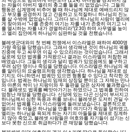
의 백성으로 범죄하게 하는도다”(2:24). 하나님을 경외하지 않
는 자들이 아버지 엘리의 충고를 들을 리 없었습니다. 그들의
행동은 십계명에 비추어 볼 때 하나님께 제대로 예배드리지 않
고 부모를 공경하지 않고 간음하고 도적질하니 하나님의 진노
를 살 수밖에 없었습니다. 그러다 보니 하나님의 사람이 엘리에
게 찾아와서 “나를 존중히 여기는 자를 내가 존중히 여기고 나
를 멸시하는 자를 내가 경멸하리라”(2:30) 하며 사무엘을 높이
고 엘리 집안에게 하나님이 심판하실 것을 전했습니다.
블레셋군대와의 첫 번째 전쟁에서 이스라엘은 패하여 4000명
가량 죽임을 당했습니다. 그래서 생각해낸 것이 하나님의 궤를
진중에 두고 싸우면 이길 수 있으리라는 것이었습니다. 그래서
실로에 있던 법궤를 가져왔으나 결과는 이스라엘의 처참한 패
배였습니다. 그들의 생각과 달리 법궤가 있었음에도 불구하고
무려 삼만 명이나 죽임을 당했습니다. 이스라엘은 하나님의 궤
를 알라딘의 요술램프처럼 생각했습니다. 하나님을 제대로 섬
기지도 아니하면서 법궤만 있으면 형통할 수 있다고 착각한 것
입니다. 법궤는 하나님의 임재의 상징일 뿐이요 그 자체는 만나
와 아론의 싹이 난 지팡이와 두 돌판을 담은 상자에 불과했습니
다. 블레셋도 법궤를 빼앗아가기는 하였으나 그 법궤를 인하여
엄청난 재앙을 당했습니다. 신당에 있는 다곤 신상이 부서지고
하나님께서 심한 독종과 쥐를 보내니 블레셋은 도저히 견딜 수
없어서 법궤를 다시 이스라엘에 돌려보냈습니다. 결론적으로
엘리의 두 아들은 하나님을 만홀히 여기다가 죽임을 당하였고,
엘리는 하나님을 욕되게 하는 자기의 아들들을 제대로 징계하
지 않아 죽었고, 블레셋 사람들은 여호와를 자기들이 섬기는 신
보다 못한 신으로 취급하다가 큰 재앙을 당했습니다.