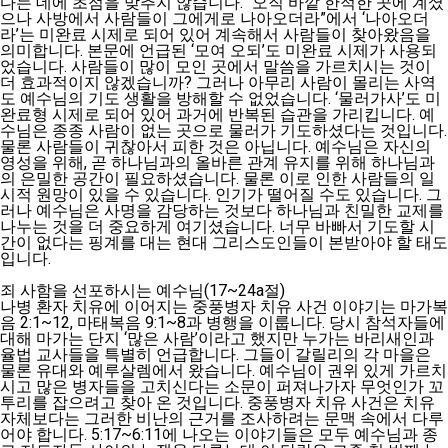
다는 데에 초점을 맞추지 않습니다. “오직 바깥 한적한 곳에 계셨
으나 사방에서 사람들이 그에게로 나아오더라”에서 ‘나아오더
라’는 미완료 시제로 되어 있어 계속해서 사람들이 찾아왔음을
의미합니다. 본문에 언급된 ‘모여 오되’도 미완료 시제가 사용되
었습니다. 사람들이 많이 모인 곳에서 말씀을 가르치시는 것이
더 효과적이지 않겠습니까? 그러나 아무리 사람이 몰리는 사역
도 예수님의 기도 생활을 방해할 수 없었습니다. ‘물러가사’도 미
완료형 시제로 되어 있어 과거에 반복된 습관을 가리킵니다. 예
수님은 종종 사람이 없는 곳으로 물러가 기도하셨다는 것입니다.
물론 사람들이 귀찮아서 피한 것은 아닙니다. 예수님은 자신의
영성을 위해, 곧 하나님과의 올바른 관계 유지를 위해 하나님과
의 은밀한 공간이 필요하셨습니다. 물론 이로 인한 사람들의 일
시적 원망이 있을 수 있습니다. 인기가 떨어질 수도 있습니다. 그
러나 예수님은 사명을 감당하는 것보다 하나님과 친밀한 교제를
나누는 것을 더 중요하게 여기셨습니다. 너무 바빠서 기도할 시
간이 없다는 핑계를 대는 현대 그리스도인들이 본받아야 할 태도
입니다.
죄 사함을 선포하시는 예수님(17~24a절)
나병 환자 치유에 이어지는 중풍병자 치유 사건 이야기는 마가복
음 2:1~12, 마태복음 9:1~8과 병행을 이룹니다. 당시 참석자들에
대해 마가는 단지 ‘많은 사람’이라고 했지만 누가는 바리새인과
율법 교사들을 특별히 언급합니다. 그들이 갈릴리의 각 마을은
물론 유대와 예루살렘에서 왔습니다. 예수님이 권위 있게 가르치
시고 많은 병자들을 고치신다는 소문이 퍼져나가자 무엇인가 꼬
투리를 잡으려고 찾아 온 것입니다. 중풍병자 치유 사건은 치유
자체보다는 그러한 비난의 근거를 조사하려는 문맥 속에서 다루
어야 합니다. 5:17~6:11에 나오는 이야기들은 모두 예수님과 종