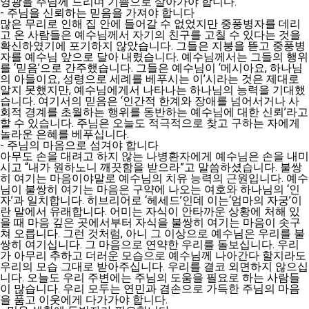
영광을 주님께 드리며 기쁨으로 살아가야 합니다.
- 주님을 신뢰하는 믿음을 가져야 합니다
많은 무리로 인해 집 안에 들어갈 수 없었지만 중풍병자를 데리
고 온 사람들은 예수님께서 자기의 친구를 고칠 수 있다는 것을
확신하였기에 포기하지 않았습니다. 그들은 지붕을 뜯고 중풍병
자를 예수님 앞으로 달아 내렸습니다. 예수님께서는 그들의 행위
를 ‘믿음’으로 간주했습니다. 그들은 예수님이 ‘메시아요, 하나님
의 아들이요, 성령으로 세례를 베푸시는 이’시라는 것은 제대로
알지 못했지만, 예수님에게서 나타나는 하나님의 능력을 기대했
습니다. 여기서의 믿음은 ‘인간적 한계와 장애를 넘어서거나 사
회적 경계를 초월하는 행위를 동반하는 예수님에 대한 신뢰’라고
할 수 있습니다. 주님은 오늘도 적극적으로 찾고 구하는 자에게
놀라운 은혜를 베푸십니다.
- 주님의 마음으로 섬겨야 합니다
아무도 손을 대려고 하지 않는 나병환자에게 예수님은 손을 내미
시고 “내가 원하노니 깨끗함을 받으라”고 말씀하셨습니다. 불쌍
히 여기는 마음이야말로 예수님의 치유 능력의 근원입니다. 예수
님이 불쌍히 여기는 마음은 구약에 나오는 여호와 하나님의 ‘인
자’과 일치합니다. 히브리어로 ‘헤세드’인데 이는‘엄마의 자궁’이
란 말에서 유래합니다. 어미는 자식이 안타까운 상황에 처해 있
을 때 마음 깊은 곳에서부터 자식을 불쌍히 여기는 마음이 솟구
쳐 오릅니다. 그런 것처럼, 아니 그 이상으로 예수님은 우리를 불
쌍히 여기십니다. 그 마음으로 연약한 우리를 돌보십니다. 우리
가 아무리 추하고 더러운 모습으로 예수님께 나아간다 할지라도
우리의 모습 그대로 받아주십니다. 우리를 결코 외면하지 않으십
니다. 오늘도 우리 주변에는 주님의 도움을 필요로 하는 사람들
이 많습니다. 우리 모두는 연민과 겸손으로 가득한 주님의 마음
을 품고 이웃에게 다가가야 합니다.