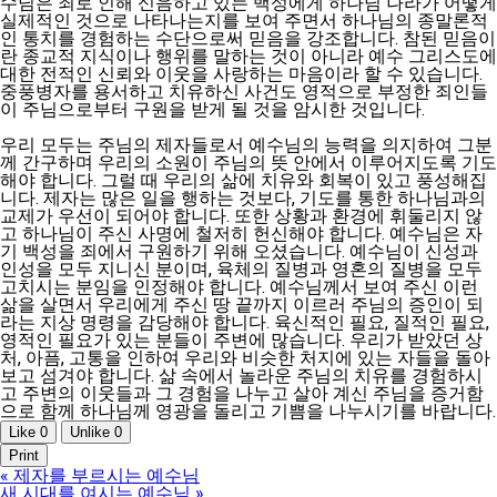
수님은 죄로 인해 신음하고 있는 백성에게 하나님 나라가 어떻게
실제적인 것으로 나타나는지를 보여 주면서 하나님의 종말론적
인 통치를 경험하는 수단으로써 믿음을 강조합니다. 참된 믿음이
란 종교적 지식이나 행위를 말하는 것이 아니라 예수 그리스도에
대한 전적인 신뢰와 이웃을 사랑하는 마음이라 할 수 있습니다.
중풍병자를 용서하고 치유하신 사건도 영적으로 부정한 죄인들
이 주님으로부터 구원을 받게 될 것을 암시한 것입니다.
우리 모두는 주님의 제자들로서 예수님의 능력을 의지하여 그분
께 간구하며 우리의 소원이 주님의 뜻 안에서 이루어지도록 기도
해야 합니다. 그럴 때 우리의 삶에 치유와 회복이 있고 풍성해집
니다. 제자는 많은 일을 행하는 것보다, 기도를 통한 하나님과의
교제가 우선이 되어야 합니다. 또한 상황과 환경에 휘둘리지 않
고 하나님이 주신 사명에 철저히 헌신해야 합니다. 예수님은 자
기 백성을 죄에서 구원하기 위해 오셨습니다. 예수님이 신성과
인성을 모두 지니신 분이며, 육체의 질병과 영혼의 질병을 모두
고치시는 분임을 인정해야 합니다. 예수님께서 보여 주신 이런
삶을 살면서 우리에게 주신 땅 끝까지 이르러 주님의 증인이 되
라는 지상 명령을 감당해야 합니다. 육신적인 필요, 질적인 필요,
영적인 필요가 있는 분들이 주변에 많습니다. 우리가 받았던 상
처, 아픔, 고통을 인하여 우리와 비슷한 처지에 있는 자들을 돌아
보고 섬겨야 합니다. 삶 속에서 놀라운 주님의 치유를 경험하시
고 주변의 이웃들과 그 경험을 나누고 살아 계신 주님을 증거함
으로 함께 하나님께 영광을 돌리고 기쁨을 나누시기를 바랍니다.
Like
0
Unlike
0
Print
«
제자를 부르시는 예수님
새 시대를 여시는 예수님
»