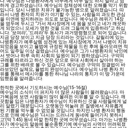
다. 예수님은 나병환자에게 아무에게 아무 말도 하지 말라고 엄
하게 경고하셨습니다. 예수님의 정체성에 대한 오해를 막기 위함
입니다. 당시 나병은 치유가 불가능한 병으로 알려졌습니다. 따
라서 나병 환자의 치유가 야기할 수 있는, 사람들의 과도한 관심
을 미연에 방지하려는 의도로 보입니다. 예수님은 레위기 14장
을 염두에 두시고 “가서 제사장에게 네 몸을 보이고 네가 깨끗하
게 되었으니 모세가 명한 것을 드려 그들에게 입증하라”고 하십
니다. ‘보여라’, ‘드려라’두 동사가 과거명령형으로 되어 있습니다.
지금 당장 보이고 지금 당장 드리라는 것입니다. 갈릴리에 있는
나병환자가 예루살렘 성전에 있는 제사장에게 가서 나병이 치유
되었음을 보이고 율법에 규정된 제물을 드린 후에 돌아오려면 적
어도 일주일 이상 걸렸습니다. 예수님은 그가 나병환자의 낙인에
서 벗어나 하루 속히 사회의 일원이 되기 원하셨습니다. 구약의
규례를 따르라고 하신 것은 앞으로 유대 사회에서 살아야 하는
그를 위한 배려로 볼 수 있습니다. 예수님은 구약의 정결법이 바
라보았던 실체요, 율법의 완성이십니다. 예수님의 나병 환자 치
유를 통해서 메시아를 통한 하나님 나라의 통치가 이 땅 가운데
임했음을 알려줍니다.
한적한 곳에서 기도하시는 예수님(15-16절)
예수님의 소식이 더 퍼지자 더 많은 사람들이 몰려왔습니다. 마
가복음에 보면 사람들이 많이 몰려든 이유를 알 수 있습니다. 깨
끗함을 입은 나병환자가 예수님이 치유하신 것을 사람들에게 널
리 알렸기 때문입니다. 오랫동안 억눌려 온 질병에서 자유롭게
된 기쁨을 억누를 수 없었을 것입니다. 하지만 나병 환자의 행동
으로 인해 예수님은 ‘다시는 드러나게 동네에 들어가지 못하시
고’(막 1:45) 동네 바깥 한적한 곳에 머무셨습니다. 마가는 나병환
자가 예수님의 말씀에 불순종했기에 예수님의 사역이 어려워졌