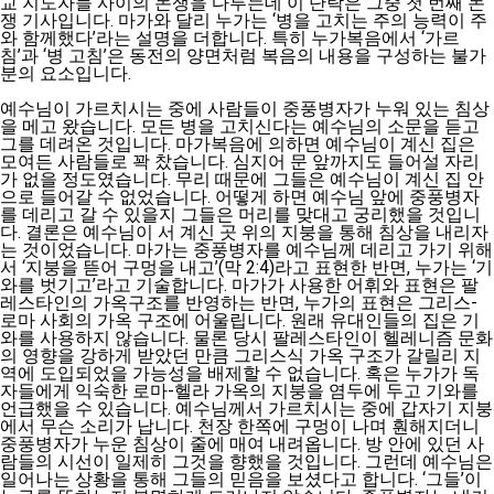
교 지도자들 사이의 논쟁을 다루는데 이 단락은 그중 첫 번째 논
쟁 기사입니다. 마가와 달리 누가는 ‘병을 고치는 주의 능력이 주
와 함께했다’라는 설명을 더합니다. 특히 누가복음에서 ‘가르
침’과 ‘병 고침’은 동전의 양면처럼 복음의 내용을 구성하는 불가
분의 요소입니다.
예수님이 가르치시는 중에 사람들이 중풍병자가 누워 있는 침상
을 메고 왔습니다. 모든 병을 고치신다는 예수님의 소문을 듣고
그를 데려온 것입니다. 마가복음에 의하면 예수님이 계신 집은
모여든 사람들로 꽉 찼습니다. 심지어 문 앞까지도 들어설 자리
가 없을 정도였습니다. 무리 때문에 그들은 예수님이 계신 집 안
으로 들어갈 수 없었습니다. 어떻게 하면 예수님 앞에 중풍병자
를 데리고 갈 수 있을지 그들은 머리를 맞대고 궁리했을 것입니
다. 결론은 예수님이 서 계신 곳 위의 지붕을 통해 침상을 내리자
는 것이었습니다. 마가는 중풍병자를 예수님께 데리고 가기 위해
서 ‘지붕을 뜯어 구멍을 내고’(막 2:4)라고 표현한 반면, 누가는 ‘기
와를 벗기고’라고 기술합니다. 마가가 사용한 어휘와 표현은 팔
레스타인의 가옥구조를 반영하는 반면, 누가의 표현은 그리스-
로마 사회의 가옥 구조에 어울립니다. 원래 유대인들의 집은 기
와를 사용하지 않습니다. 물론 당시 팔레스타인이 헬레니즘 문화
의 영향을 강하게 받았던 만큼 그리스식 가옥 구조가 갈릴리 지
역에 도입되었을 가능성을 배제할 수 없습니다. 혹은 누가가 독
자들에게 익숙한 로마-헬라 가옥의 지붕을 염두에 두고 기와를
언급했을 수 있습니다. 예수님께서 가르치시는 중에 갑자기 지붕
에서 무슨 소리가 납니다. 천장 한쪽에 구멍이 나며 훤해지더니
중풍병자가 누운 침상이 줄에 매여 내려옵니다. 방 안에 있던 사
람들의 시선이 일제히 그것을 향했을 것입니다. 그런데 예수님은
일어나는 상황을 통해 그들의 믿음을 보셨다고 합니다. ‘그들’이