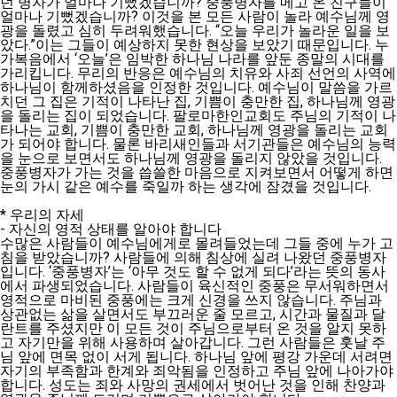
던 병자가 얼마나 기뻤겠습니까? 중풍병자를 메고 온 친구들이
얼마나 기뻤겠습니까? 이것을 본 모든 사람이 놀라 예수님께 영
광을 돌렸고 심히 두려워했습니다. “오늘 우리가 놀라운 일을 보
았다.”이는 그들이 예상하지 못한 현상을 보았기 때문입니다. 누
가복음에서 ‘오늘’은 임박한 하나님 나라를 앞둔 종말의 시대를
가리킵니다. 무리의 반응은 예수님의 치유와 사죄 선언의 사역에
하나님이 함께하셨음을 인정한 것입니다. 예수님이 말씀을 가르
치던 그 집은 기적이 나타난 집, 기쁨이 충만한 집, 하나님께 영광
을 돌리는 집이 되었습니다. 팔로마한인교회도 주님의 기적이 나
타나는 교회, 기쁨이 충만한 교회, 하나님께 영광을 돌리는 교회
가 되어야 합니다. 물론 바리새인들과 서기관들은 예수님의 능력
을 눈으로 보면서도 하나님께 영광을 돌리지 않았을 것입니다.
중풍병자가 가는 것을 씁쓸한 마음으로 지켜보면서 어떻게 하면
눈의 가시 같은 예수를 죽일까 하는 생각에 잠겼을 것입니다.
* 우리의 자세
- 자신의 영적 상태를 알아야 합니다
수많은 사람들이 예수님에게로 몰려들었는데 그들 중에 누가 고
침을 받았습니까? 사람들에 의해 침상에 실려 나왔던 중풍병자
입니다. ‘중풍병자’는 ‘아무 것도 할 수 없게 되다’라는 뜻의 동사
에서 파생되었습니다. 사람들이 육신적인 중풍은 무서워하면서
영적으로 마비된 중풍에는 크게 신경을 쓰지 않습니다. 주님과
상관없는 삶을 살면서도 부끄러운 줄 모르고, 시간과 물질과 달
란트를 주셨지만 이 모든 것이 주님으로부터 온 것을 알지 못하
고 자기만을 위해 사용하며 살아갑니다. 그런 사람들은 훗날 주
님 앞에 면목 없이 서게 됩니다. 하나님 앞에 평강 가운데 서려면
자기의 부족함과 한계와 죄악됨을 인정하고 주님 앞에 나아가야
합니다. 성도는 죄와 사망의 권세에서 벗어난 것을 인해 찬양과