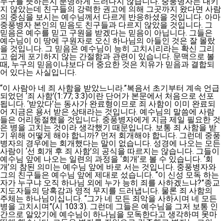
누구를 뜻하는지 분명하게 드러나지 않습니다. 중풍병자는 내키
지 않았는데 친구들의 강력한 권고에 의해 그곳까지 왔다면 사람
의 중심을 보시는 예수님께서 다르게 반응하셨을 것입니다. 아마
중풍병자 본인의 믿음도 친구들과 다르지 않았을 것입니다. 그
믿음은 예수를 믿고 구원을 받겠다는 믿음이 아닙니다. 그들은
예수님이 이 땅에 구원자로 오신 하나님의 아들인 것은 잘 몰랐
을 것입니다. 그 믿음은 예수님이 능히 고치시리라는 확신 그리
고 쉽게 포기하지 않는 간절함과 관련이 있습니다. 문맥으로 볼
때, 누구의 믿음이냐보다 더 중요한 것은 치유가 믿음과 결합되
어 있다는 사실입니다.
“이 사람아 네 죄 사함을 받았느니라.”복음서 초기부터 계속 언급
되었던 ‘죄 사함’(1:77; 3:3)이란 단어가 본문에서 처음으로 선포
됩니다. ‘받았다’는 동사가 완료형이므로 죄 사함이 이미 완료되
어 지금은 용서 받은 상태라는 것입니다. 예수님의 말씀에 사람
들은 어리둥절했을 것입니다. 중풍병자에게 지금 제일 필요한 것
은 병을 고치는 것이라 생각했기 때문입니다. 보통 죄 사함을 받
기 위해 어떻게 해야 합니까? 먼저 회개해야 합니다. 그런데 중풍
병자의 경우에는 회개했다는 말이 없습니다. 성경에 나오는 모든
사람이 ‘선 회개 후 죄 사함’의 공식을 따르지는 않습니다. 그들이
예수님 앞에 나오는 일련의 과정을 ‘회개’로 볼 수 있습니다. ‘회
개’의 참된 의미는 예수님 앞에 바로 서는 것입니다. 중풍병자와
그의 친구들은 예수님 앞에 제대로 섰습니다. “이 신성 모독 하는
자가 누구냐 오직 하나님 외에 누가 능히 죄를 사하겠느냐?”종교
지도자들의 당혹감과 영적 무지를 드러냅니다. 물론 죄 사함의
주체는 하나님이십니다. “그가 네 모든 죄악을 사하시며 네 모든
병을 고치시며”(시 103:3). 그런데 그들은 예수님을 그저 보통 인
간으로 알았기에 예수님이 하나님을 모독한다고 생각하며 못마