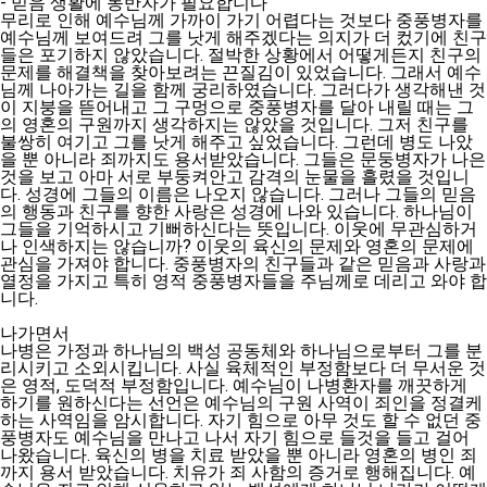
- 믿음 생활에 동반자가 필요합니다
무리로 인해 예수님께 가까이 가기 어렵다는 것보다 중풍병자를
예수님께 보여드려 그를 낫게 해주겠다는 의지가 더 컸기에 친구
들은 포기하지 않았습니다. 절박한 상황에서 어떻게든지 친구의
문제를 해결책을 찾아보려는 끈질김이 있었습니다. 그래서 예수
님께 나아가는 길을 함께 궁리하였습니다. 그러다가 생각해낸 것
이 지붕을 뜯어내고 그 구멍으로 중풍병자를 달아 내릴 때는 그
의 영혼의 구원까지 생각하지는 않았을 것입니다. 그저 친구를
불쌍히 여기고 그를 낫게 해주고 싶었습니다. 그런데 병도 나았
을 뿐 아니라 죄까지도 용서받았습니다. 그들은 문둥병자가 나은
것을 보고 아마 서로 부둥켜안고 감격의 눈물을 흘렸을 것입니
다. 성경에 그들의 이름은 나오지 않습니다. 그러나 그들의 믿음
의 행동과 친구를 향한 사랑은 성경에 나와 있습니다. 하나님이
그들을 기억하시고 기뻐하신다는 뜻입니다. 이웃에 무관심하거
나 인색하지는 않습니까? 이웃의 육신의 문제와 영혼의 문제에
관심을 가져야 합니다. 중풍병자의 친구들과 같은 믿음과 사랑과
열정을 가지고 특히 영적 중풍병자들을 주님께로 데리고 와야 합
니다.
나가면서
나병은 가정과 하나님의 백성 공동체와 하나님으로부터 그를 분
리시키고 소외시킵니다. 사실 육체적인 부정함보다 더 무서운 것
은 영적, 도덕적 부정함입니다. 예수님이 나병환자를 깨끗하게
하기를 원하신다는 선언은 예수님의 구원 사역이 죄인을 정결케
하는 사역임을 암시합니다. 자기 힘으로 아무 것도 할 수 없던 중
풍병자도 예수님을 만나고 나서 자기 힘으로 들것을 들고 걸어
나왔습니다. 육신의 병을 치료 받았을 뿐 아니라 영혼의 병인 죄
까지 용서 받았습니다. 치유가 죄 사함의 증거로 행해집니다. 예