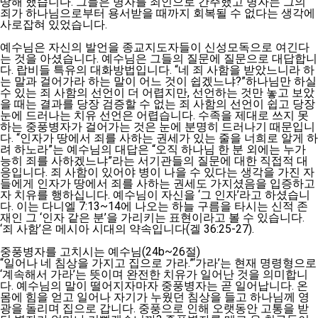
땅해 했습니다. 그들은 병자를 죄인으로 간주했고 병자는 그의
죄가 하나님으로부터 용서받을 때까지 회복될 수 없다는 생각에
사로잡혀 있었습니다.
예수님은 자신의 발언을 종교지도자들이 신성모독으로 여긴다
는 것을 아셨습니다. 예수님은 그들의 질문에 질문으로 대답합니
다. 랍비들 특유의 대화방법입니다. “네 죄 사함을 받았느니라 하
는 말과 걸어가라 하는 말이 어느 것이 쉽겠느냐?”하나님만 하실
수 있는 죄 사함의 선언이 더 어렵지만, 선언하는 것만 놓고 보았
을 때는 결과를 당장 검증할 수 없는 죄 사함의 선언이 쉽고 당장
눈에 드러나는 치유 선언은 어렵습니다. 수족을 제대로 쓰지 못
하는 중풍병자가 걸어가는 것은 눈에 분명히 드러나기 때문입니
다. “인자가 땅에서 죄를 사하는 권세가 있는 줄을 너희로 알게 하
려 하노라”는 예수님의 대답은 “오직 하나님 한 분 외에는 누가
능히 죄를 사하겠느냐”라는 서기관들의 질문에 대한 직접적 대
응입니다. 죄 사함이 있어야 병이 나을 수 있다는 생각을 가진 자
들에게 인자가 땅에서 죄를 사하는 권세도 가지셨음을 입증하고
자 치유를 행하십니다. 예수님이 자신을 ‘그 인자’라고 하셨습니
다. 이는 다니엘 7:13~14에 나오는 하늘 구름을 타시는 신적 존
재인 그 ‘인자 같은 분’을 가리키는 표현이라고 볼 수 있습니다.
‘죄 사함’은 메시아 시대의 약속입니다(겔 36:25-27).
중풍병자를 고치시는 예수님(24b~26절)
“일어나 네 침상을 가지고 집으로 가라.”‘가라’는 현재 명령형으로
‘계속해서 가라’는 뜻이며 완전한 치유가 일어난 것을 의미합니
다. 예수님의 말이 떨어지자마자 중풍병자는 곧 일어납니다. 온
몸에 힘을 얻고 일어나 자기가 누웠던 침상을 들고 하나님께 영
광을 돌리며 집으로 갑니다. 중풍으로 인해 오랫동안 고통을 받