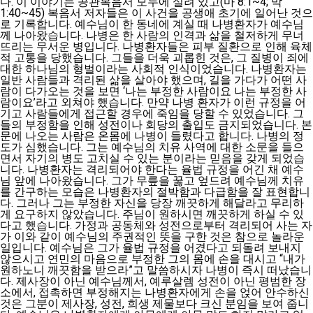
다. 이 이야기는 공관복음서 모두에 실려 있고(마 8:1~4; 막
1:40~45) 복음서 저자들은 이 사건을 공생애 초기에 일어난 것으
로 기록합니다. 예수님이 한 동네에 계실 때 나병환자가 예수님
께 나아왔습니다. 나병은 한 사람의 인격과 삶을 철저하게 무너
뜨리는 무서운 병입니다. 나병환자들은 피부 질환으로 인해 육체
적 고통을 당했습니다. 그들을 더욱 괴롭힌 것은, 그 질병이 죄에
대한 하나님의 형벌이라는 사회적 인식이었습니다. 나병환자는
일반 사람들과 격리된 삶을 살아야 했으며, 길을 가다가 어떤 사
람이 다가오는 것을 보면 ‘나는 부정한 사람이요 나는 부정한 사
람이요’라고 외쳐야 했습니다. 만약 나병 환자가 이런 규정을 어
기고 사람들에게 접근할 경우에 죽임을 당할 수 있었습니다. 그
들의 부정함을 인해 성전이나 회당의 출입도 금지되었습니다. 본
문에 나오는 사람은 온몸에 나병이 들렸다고 합니다. 나병의 정
도가 심했습니다. 그는 예수님의 치유 사역에 대한 소문을 들으
면서 자기의 병도 고치실 수 있는 분이라는 믿음을 갖게 되었습
니다. 나병환자는 격리되어야 한다는 율법 규정을 어긴 채 예수
님 앞에 나아왔습니다. 그가 무릎을 꿇고 엎드려 예수님께 치유
를 간구하는 모습은 나병환자의 절박함과 다급함을 잘 표현합니
다. 그러나 그는 부정한 자신을 당장 깨끗하게 해달라고 무리하
게 요구하지 않았습니다. 주님이 원하시면 깨끗하게 하실 수 있
다고 했습니다. 가정과 공동체와 성전으로부터 격리되어 사는 자
가 이와 같이 예수님의 주권적인 뜻을 구한 것은 참으로 놀라운
일입니다. 예수님은 그가 율법 규정을 어겼다고 되돌려 보내지
않으시고 연민의 마음으로 부정한 그의 몸에 손을 대시고 “내가
원하노니 깨끗함을 받으라”고 말씀하시자 나병이 즉시 떠났습니
다. 제사장이 아닌 예수님께서, 예루살렘 성전이 아닌 평범한 장
소에서, 접촉하면 부정해지는 나병환자에게 손을 얹어 안수하신
것은 그분이 제사장, 성전, 희생 제물보다 크신 분임을 보여 줍니