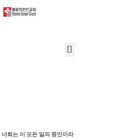
주일예배
너희는 이 모든 일의 증인이라