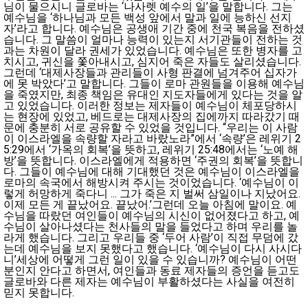
님이 물으시니 글로바는 ‘나사렛 예수의 일’을 말합니다. 그는
예수님을 ‘하나님과 모든 백성 앞에서 말과 일에 능하신 선지
자’라고 합니다. 예수님은 공생애 기간 중에 천국 복음을 전하셨
습니다. 그 말씀이 얼마나 능력이 있는지 서기관들이 전하는 것
과는 차원이 달라 권세가 있었습니다. 예수님은 또한 병자를 고
치시고, 귀신을 쫓아내시고, 심지어 죽은 자들도 살리셨습니다.
그런데 ‘대제사장들과 관리들이 사형 판결에 넘겨주어 십자가
에 못 박았다’고 말합니다. 그들이 로마 관원들을 이용해 예수님
을 죽였지만, 최종 책임은 유대인 지도자들에게 있다는 것을 알
고 있었습니다. 이러한 정보는 제자들이 예수님이 체포당하시
는 현장에 있었고, 베드로는 대제사장의 집에까지 따라갔기 때
문에 충분히 서로 공유할 수 있었을 것입니다. “우리는 이 사람
이 이스라엘을 속량할 자라고 바랐노라”에서 ‘속량’은 레위기 2
5:29에서 ‘가옥의 회복’을 뜻하고, 레위기 25:48에서는 ‘노예 해
방’을 뜻합니다. 이스라엘에게 적용하면 ‘주권의 회복’을 뜻합니
다. 그들이 예수님에 대해 기대했던 것은 예수님이 이스라엘을
로마의 속국에서 해방시켜 주시는 것이었습니다. ‘예수님이 이
렇게 허망하게 죽다니 ... 그가 죽은 지 벌써 삼일이나 지났어요.
이제 모든 게 끝났어요. 끝났어.’그런데 오늘 아침에 말이요. 예
수님을 따랐던 여인들이 예수님의 시신이 없어졌다고 하고, 예
수님이 살아나셨다는 천사들의 말을 들었다고 하며 우리를 놀
라게 했습니다. 그리고 우리들 중 ‘두어 사람’이 직접 무덤에 갔
는데 예수님을 보지 못했다고 했습니다. ‘예수님이 다시 사시다
니’세상에 어떻게 그런 일이 있을 수 있습니까? 예수님이 어떤
분인지 안다고 하면서, 여인들과 동료 제자들의 증언을 듣고도
글로바와 다른 제자는 예수님이 부활하셨다는 사실을 여전히
믿지 못합니다.