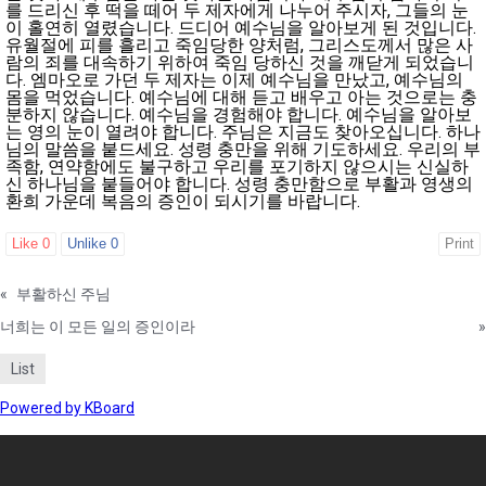
를 드리신 후 떡을 떼어 두 제자에게 나누어 주시자, 그들의 눈
이 홀연히 열렸습니다. 드디어 예수님을 알아보게 된 것입니다.
유월절에 피를 흘리고 죽임당한 양처럼, 그리스도께서 많은 사
람의 죄를 대속하기 위하여 죽임 당하신 것을 깨닫게 되었습니
다. 엠마오로 가던 두 제자는 이제 예수님을 만났고, 예수님의
몸을 먹었습니다. 예수님에 대해 듣고 배우고 아는 것으로는 충
분하지 않습니다. 예수님을 경험해야 합니다. 예수님을 알아보
는 영의 눈이 열려야 합니다. 주님은 지금도 찾아오십니다. 하나
님의 말씀을 붙드세요. 성령 충만을 위해 기도하세요. 우리의 부
족함, 연약함에도 불구하고 우리를 포기하지 않으시는 신실하
신 하나님을 붙들어야 합니다. 성령 충만함으로 부활과 영생의
환희 가운데 복음의 증인이 되시기를 바랍니다.
Like
0
Unlike
0
Print
«
부활하신 주님
너희는 이 모든 일의 증인이라
»
List
Powered by KBoard