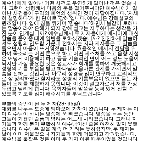
예수님에게 일어난 어떤 사건도 우연하게 일어난 것은 없습니
다. 그런데 성령께서 마음의 문을 열어주셔야만 예수님에게 일
어난 사건들이 구약의 예언의 성취인 것이 깨달아집니다. ‘자세
히 설명하다’가 한 단어로 ‘강해’입니다. 예수님은 강해설교의
원조입니다. 입에 침을 튀기며 ‘믿습니다’하면서 불같이 토해내
는 말씀이라야 은혜가 되지 강해 설교는 지루하다는 생각을 가
진 분이 안계십니까? 예수님께서 두 제자들에게 메시아에 대한
말씀을 풀어줄 때에 열변을 토하셨겠습니까? 잔잔하게 말씀하
셔도 성령의 인도함 가운데 전하시는 지라 제자들은 그 말씀을
들으면서 마음이 뜨거워졌습니다. 효율적인 메시지 전달을 위
하여 목소리는 어떤 톤으로 하고 어떤 제스처를 쓰고 음향 시설
은 어떻게 이용해야 하고 등등 기술적인 면이 어느 정도 도움이
되지만 가장 중요한 것은 설교자가 회개를 통하여 깨끗해지고
성령의 기름 부음을 받고 하나님과 올바른 관계를 가지면서 말
씀을 전하는 것입니다. 아무리 성경을 많이 연구하고 교리적으
로 잘 정리하였다 할지라도 성령의 기름부음이 없으면 듣는 자
들이 은혜를 체험하지 못합니다. 이것이 설교자로서 저를 가장
두렵고 떨리게 합니다. 목회자들이 말씀을 능력 있게 전할 수
있도록 기도를 많이 해주시기를 부탁드립니다.
부활의 증인이 된 두 제자(28~35절)
대화를 나누는 도중에 엠마오에 가까이 왔습니다. 두 제자는 이
미 예수님이 하시는 말씀에 푹 빠졌습니다. 말씀을 듣는 동안
그들이 가졌던 슬픔과 염려는 어느새 사라졌습니다. 그러나 자
기들과 함께 분이 부활하신 예수님이신 줄은 여전히 알지 못했
습니다. 예수님은 길을 계속 더 가려는 듯하셨지만, 두 제자는
날이 이미 저물었으니 자기들과 함께 머물자고 강권했습니다.
예수님을 붙잡은 것은 아마 두 가지 이유 때문이었을 것입니다.