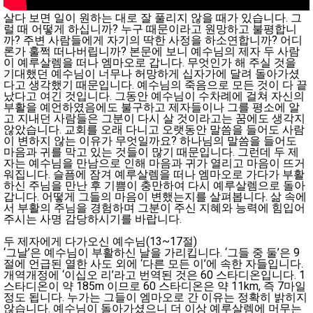
살다 보면 일이 원하는 대로 잘 풀리지 않을 때가 있습니다. 그
럴 때 어떻게 하십니까? 누구 때문이라고 원망하고 불평합니
까? 주변 사람들에게 자기의 딱한 사정을 하소연합니까? 어디
론가 훌쩍 떠나버립니까? 본문에 보니 예수님의 제자 두 사람
이 예루살렘을 떠나 엠마오로 갑니다. 무엇인가 해 주실 것을
기대했던 예수님이 너무나 허망하게 십자가에 달려 돌아가셨
다고 생각했기 때문입니다. 예수님의 죽음으로 모든 것이 다 끝
났다고 여긴 것입니다. 그동안 예수님이 수차례에 걸쳐 자신의
부활을 예언하였음에도 불구하고 제자들이나 그를 평소에 알
고 지내던 사람들은 그분이 다시 살 것이라고는 꿈에도 생각지
않았습니다. 교회를 오래 다니고 오랫동안 말씀을 들어도 사람
이 변하지 않는 이유가 무엇일까요? 하나님의 말씀을 들어도
마음과 귀를 막고 있는 것들이 많기 때문입니다. 그런데 두 제
자는 예수님을 만남으로 인해 마음과 귀가 열리고 마음이 뜨거
워집니다. 슬픔에 잠겨 예루살렘을 떠나 엠마오로 가다가 부활
하신 주님을 만난 후 기쁨이 충만하여 다시 예루살렘으로 돌아
갑니다. 어떻게 그들의 마음이 변했는지를 살펴봅니다. 삶 속에
서 부활의 주님을 경험하며 그분이 주신 지혜와 능력에 힘입어
주시는 사명 감당하시기를 바랍니다.
두 제자에게 다가오신 예수님(13~17절)
‘그날’은 예수님이 부활하신 날을 가리킵니다. ‘그들 중 둘’은 9
절에 언급된 열한 사도 외에 ‘다른 모든 이’에 속한 자들입니다.
개역개정에 ‘이십오 리’라고 번역된 것은 60 스타디온입니다. 1
스타디온이 약 185m 이므로 60 스타디온은 약 11km, 즉 7마일
정도 됩니다. 누가는 그들이 엠마오로 간 이유는 정확히 밝히지
않습니다. 예수님이 돌아가셨으니 더 이상 예루살렘에 머무는