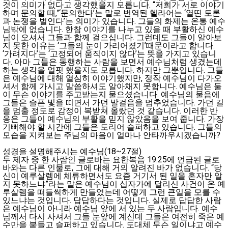
것이 의미가 없다고 생각했을지 모릅니다. “저희가 서로 이야기
하며 문의할 때,”‘문의한다’는 말로 번역된 헬라어는 ‘열띤 토론
과 논쟁을 벌인다’는 의미가 있습니다. 그들의 화제는 온통 예수
님밖에 없습니다. 한참 이야기를 나누고 있을 때 부활하신 예수
님이 오셔서 그들과 함께 걸으십니다. 그런데도 그들이 알아보
지 못한 이유는 ‘그들의 눈이 가리어졌기’때문이라고 합니다.
‘가려지다’는 ‘고정되어 움직이지 않다’는 뜻을 가지고 있습니
다. 아마 그들은 동행하는 사람을 보면서 예수님처럼 생겼는데
하는 생각을 얼핏 했을지도 모릅니다. 하지만 그뿐입니다. 그들
은 예수님에 대해 열심히 이야기했지만, 정작 예수님이 다가오
셔서 함께 가시고 말씀하셔도 알아채지 못합니다. 예수님은 둘
이 무슨 이야기를 주고받는지 물으셨습니다. 예수님의 물음에
그들은 슬픈 빛을 띠면서 가던 발걸음을 멈추었습니다. 가던 길
을 멈출 정도로 감정이 복받쳐 올랐던 것 같습니다. 이러한 반
응은 그들이 예수님의 부활을 믿지 않았음을 보여 줍니다. 가장
기뻐해야 할 시간에 그들은 도리어 슬퍼하고 있습니다. 그들의
모습을 지켜보는 주님의 마음이 얼마나 안타까우시겠습니까?
성경을 설명해주시는 예수님(18~27절)
두 제자 중 한 사람인 글로바는 요한복음 19:25에 언급된 글로
바와는 다른 인물로, 그에 대해 거의 알려진 바가 없습니다. “당
신이 예루살렘에 체류하면서도 요즘 거기서 된 일을 혼자만 알
지 못하느냐”라는 말은 예수님이 십자가에 달리신 사건이 온 예
루살렘을 떠들썩하게 만들었는데 어떻게 그런 큰일을 모를 수
있느냐는 것입니다. 답답하다는 것입니다. 실제로 답답한 사람
은 예수님이 아니라 예수님 앞에 서 있는 두 사람입니다. 예수
님께서 다시 사셔서 그들 눈앞에 계신데 그들은 여전히 죽은 예
수만을 붙들고 슬퍼하고 있습니다. 도대체 무슨 일이냐고 예수