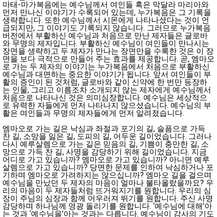
마태-마가복음에는 예수님께서 여인들 혹은 막달라 마리아와
먼저 만나신 이야기가 수록되어 있는데, 누가복음은 그 기록을
생략합니다. 또한 예수님께서 시몬에게 나타나셨다는 것이 언
급되지만, 그 이야기도 기록되지 않습니다. 그러므로 누가복음
버전에서 부활하신 예수님과 처음으로 만난 제자들은 글로바
와 무명의 제자입니다. 부활하신 예수님이 여인들이 만나시는
장면을 생략하고 두 제자가 만나는 장면만을 수록한 것은 이 장
면을 보다 극적으로 만들어 주는 효과를 제공합니다. 곧, 엠마오
로 가는 두 제자의 이야기는 누가복음에서 처음으로 부활하신
예수님과 대면하는 중요한 이야기가 됩니다. 앞서 여인들이 부
활의 증인이 된 것처럼, 글로바와 같이 신약에 한 번만 등장하
는 인물, 그리고 이름조차 소개되지 않는 제자에게 예수님께서
처음으로 나타나신 것은 의미심장합니다. 예수님은 세상적으
로 유력한 자들에게 먼저 나타나지 않으셨습니다. 예수님의 부
활은 여인들과 무명의 제자들에게 먼저 알려졌습니다.
엠마오로 가는 길은 낙심과 좌절과 포기의 길, 슬픔으로 가득
찬 길, 소망을 잃은 길, 도피의 길, 어두운 길이었습니다. 그러나
다시 예루살렘으로 가는 길은 믿음의 길, 기쁨이 충만한 길, 소
망으로 가득 찬 길, 사명을 감당하기 위해 길이었습니다. 지금
어디로 가고 있습니까? 엠마오로 가고 있습니까? 아니면 예루
살렘으로 가고 있습니까? 당면한 문제를 인하여 낙심하거나 포
기하며 엠마오로 가려하지는 않으십니까? 엠마오 길을 걸으며
예수님을 만났던 두 제자의 마음이 얼마나 불타올랐을까요? 우
리의 마음이 두 제자들처럼 뜨거워지기를 원합니다. 우리의 심
장이 주님의 심장과 함께 어우러져 뛰기를 원합니다. 주신 사명
감당하며 하나님께 영광 돌리기를 원합니다. ‘예수님에 대해’아
는 것과 ‘예수님을’아는 것과는 다릅니다. 예수님이 감사의 기도