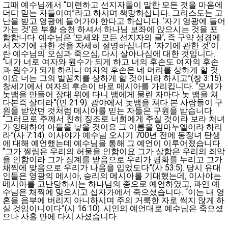
그때 예수님께서 “미련하고 선지자들이 말한 모든 것을 마음에
더디 믿는 자들이여”라고 하시며 책망하십니다. 그리스도는 고
난을 받고 영광에 들어가야 한다고 하십니다. ‘자기 영광에 들어
가는 것’은 부활 승천 하셔서 하나님 보좌에 앉으시는 것을 포
함합니다. 예수님은 ‘모세와 모든 선지자의 글’, 즉 구약 성경에
서 자기에 관한 것을 자세히 설명하십니다. ‘자기에 관한 것’이
란 예수님의 오심과 죽으심, 다시 살아나심에 대한 것입니다.
“내가 너로 여자와 원수가 되게 하고 너의 후손도 여자의 후손
과 원수가 되게 하리니 여자의 후손은 네 머리를 상하게 할 것
이요 너는 그의 발꿈치를 상하게 할 것이니라 하시고”(창 3:15).
창세기에서 여자의 후손이 바로 메시아를 가리킵니다. “모세가
놋뱀을 만들어 장대 위에 다니 뱀에게 물린 자마다 놋 뱀을 쳐
다본즉 살더라”(민 21:9). 광야에서 놋뱀을 쳐다 본 사람들이 구
원을 받았던 것처럼 메시아를 믿는 자들은 구원을 받습니다.
“그러므로 주께서 친히 징조로 너희에게 주실 것이라 보라 처녀
가 잉태하여 아들을 낳을 것이요 그 이름을 임마누엘이라 하리
라”(사 7:14). 이사야가 예수님 오시기 700년 전에 동정녀 탄생
에 대해 예언했는데 예수님을 통해 그 예언이 이루어졌습니다.
“그가 찔림은 우리의 허물을 인함이요 그가 상함은 우리의 죄악
을 인함이라 그가 징계를 받음으로 우리가 평화를 누리고 그가
채찍에 맞음으로 우리가 나음을 입었도다”(사 53:5). 당시 유대
인들은 영광의 메시아, 승리의 메시아를 기대했는데, 이사야는
메시아를 고난당하시는 하나님의 종으로 예언하였고, 과연 예
수님은 채찍에 맞으시고 십자가에서 죽으셨습니다. “이는 내 영
혼을 음부에 버리지 아니하시며 주의 거룩한 자로 썩지 않게 하
실 것임이니이다”(시 16:10). 시인의 예언대로 예수님은 죽으셨
으나 사흘 만에 다시 사셨습니다.