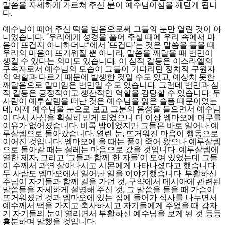
말씀을 자세하게 가르쳐 주신 분이 예수님이심을 깨닫게 됩니
다.
예수님이 떼어 주신 떡을 받음으로써 그들의 눈만 열린 것이 아
니었습니다. “우리에게 성경을 풀어 주실 때에 우리 속에서 마
음이 뜨겁지 아니하더냐”에서 ‘뜨겁다’는 것은 말씀을 들을 때
우리의 마음이 뜨거워질 뿐 아니라, 말씀을 깨달을 때 번민이
생길 수 있다는 의미도 있습니다. 이 심적 갈등은 이스라엘의
구속자로서 예수님의 모습이 그들이 기다리던 정치적 구원자
의 역할과 다르기 때문에 발생한 것일 수도 있고, 예상치 못한
깨달음으로 말미암은 번민일 수도 있습니다. 그런데 번민과 심
적 갈등은 긍정적이고 생산적인 역할을 감당할 수 있습니다. 두
사람이 예루살렘을 떠난 것은 예수님을 잃은 슬픔 때문이었는
데, 이제 예수님을 눈으로 보고 그분의 음성을 들으면서 예수님
이 다시 사심을 확실히 믿게 되었으니 더 이상 엠마오에 머무를
이유가 없어졌습니다. 비록 밤이었지만 그들은 바로 일어나 예
루살렘으로 돌아갔습니다. 열린 눈, 뜨거워진 마음이 행동으로
이어진 것입니다. 엠마오에 올 때는 풀이 죽어 왔으나 예루살렘
으로 돌아갈 때는 설레는 마음으로 갔을 것입니다. 예루살렘에
열한 제자, 그리고 ‘그들과 함께 한 자들’이 모여 있었는데 그들
이 주께서 과연 살아나시고 시몬에게 나타나셨다고 했습니다.
두 사람도 엠마오에서 일어난 일을 이야기했습니다. 부활하신
주님이 자기들과 함께 길을 가던 것, 구약에서 메시아에 관련된
말씀들을 자세하게 설명해 주신 것, 그 말씀을 들을 때 가슴이
뜨거워졌던 것과 엠마오에 있는 집에 들어가 식사를 나누면서
예수께서 떡을 가지고 축사하시고 자기들에게 주었을 때 갑자
기 자기들의 눈이 열리면서 부활하신 예수님을 보게 된 것 등등
흥분하며 말했을 것입니다.