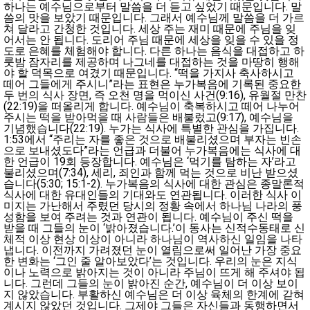
하나는 예수님으로부터 말씀을 더 듣고 싶었기 때문입니다. 말
씀의 맛을 보았기 때문입니다. 그래서 예수님께 말씀을 더 가르
쳐 달라고 간청한 것입니다. 세상 주는 재미 때문에 주님을 잊
어서는 안 됩니다. 도리어 주님 때문에 세상을 잊을 수 있을 정
도로 은혜를 체험해야 합니다. 다른 하나는 음식을 대접하고 하
룻밤 잠자리를 제공하며 나그네를 대접하는 것을 마땅히 행해
야 할 덕목으로 여겼기 때문입니다. “떡을 가지사 축사하시고
떼어 그들에게 주시니”라는 표현은 누가복음에 기록된 중요한
두 번의 식사 장면, 즉 오천 명을 먹이신 사건(9:16), 유월절 만찬
(22:19)을 떠올리게 합니다. 예수님이 축복하시고 떼어 나누어
주시는 떡을 받아먹을 때 사람들은 배불렀고(9:17), 예수님을
기념했습니다(22:19). 누가는 식사에 특별한 관심을 가집니다.
1:53에서 “주리는 자를 좋은 것으로 배불리셨으며 부자는 빈손
으로 보내셨도다”라는 언급과 더불어 누가복음에는 식사에 대
한 언급이 19회 등장합니다. 예수님은 ‘먹기를 탐하는 자’라고
불리셨으며(7:34), 세리, 죄인과 함께 먹는 것으로 비난 받으셨
습니다(5:30; 15:1-2). 누가복음의 식사에 대한 관심은 종말론적
식사에 대한 유대인들의 기대와도 연관됩니다. 이러한 식사 이
미지는 가난해서 주렸던 당시의 정황 속에서 하나님 나라의 풍
성함을 보여 주려는 것과 연관이 됩니다. 예수님이 주신 떡을
받을 때 그들의 눈이 ‘밝아졌습니다.’이 동사는 신적수동태로 신
체적 이상 현상 이상이 아니라 하나님이 역사하신 일임을 나타
냅니다. 이전까지 가려졌던 눈이 열림으로써 일어난 가장 중요
한 변화는 ‘그인 줄 알아보았다’는 것입니다. 우리의 눈은 지식
이나 노력으로 밝아지는 것이 아니라 주님이 뜨게 해 주셔야 됩
니다. 그런데 그들의 눈이 밝아진 순간, 예수님이 더 이상 보이
지 않았습니다. 부활하신 예수님은 더 이상 육체의 한계에 갇혀
계시지 않았던 것입니다. 그제야 그들은 자신들과 동행하면서