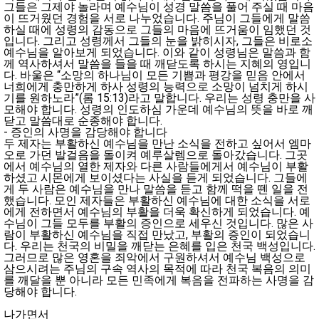
그들은 그제야 놀라며 예수님이 성경 말씀을 풀어 주실 때 마음
이 뜨거웠던 경험을 서로 나누었습니다. 주님이 그들에게 말씀
하실 때에 성령의 감동으로 그들의 마음에 뜨거움이 임했던 것
입니다. 그리고 성령께서 그들의 눈을 밝히시자, 그들은 비로소
예수님을 알아보게 되었습니다. 이와 같이 성령님은 말씀과 함
께 역사하셔서 말씀을 들을 때 깨닫도록 하시는 지혜의 영입니
다. 바울은 “소망의 하나님이 모든 기쁨과 평강을 믿음 안에서
너희에게 충만하게 하사 성령의 능력으로 소망이 넘치게 하시
기를 원하노라”(롬 15:13)라고 말합니다. 우리는 성령 충만을 사
모해야 합니다. 성령의 인도하심 가운데 예수님의 뜻을 바로 깨
닫고 말씀대로 순종해야 합니다.
- 증인의 사명을 감당해야 합니다
두 제자는 부활하신 예수님을 만난 소식을 전하고 싶어서 엠마
오로 가던 발걸음을 돌이켜 예루살렘으로 돌아갔습니다. 그곳
에서 예수님의 열한 제자와 다른 사람들에게서 예수님이 부활
하셨고 시몬에게 보이셨다는 사실을 듣게 되었습니다. 그들에
게 두 사람은 예수님을 만나 말씀을 듣고 함께 떡을 뗀 일을 전
했습니다. 모인 제자들은 부활하신 예수님에 대한 소식을 서로
에게 전하면서 예수님의 부활을 더욱 확신하게 되었습니다. 예
수님이 그들 모두를 부활의 증인으로 세우신 것입니다. 많은 사
람이 부활하신 예수님을 직접 만났고, 부활의 증인이 되었습니
다. 우리는 천국의 비밀을 깨닫는 은혜를 입은 천국 백성입니다.
그러므로 많은 영혼을 죄악에서 구원하셔서 예수님 백성으로
삼으시려는 주님의 구속 역사의 목적에 따라 천국 복음의 의미
를 깨달을 뿐 아니라 모든 민족에게 복음을 전파하는 사명을 감
당해야 합니다.
나가면서