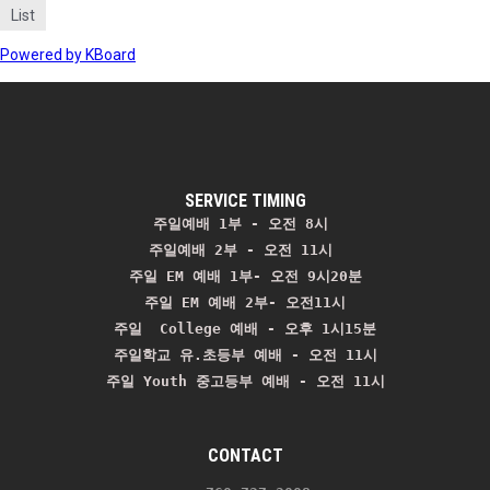
List
Powered by KBoard
SERVICE TIMING
주일예배 1부 - 오전 8시
주일예배 2부 - 오전 11시 
주일 EM 예배 1부- 오전 9시20분

주일 EM 예배 2부- 오전11시

주일  College 예배 - 오후 1시15분

주일학교 유.초등부 예배 - 오전 11시
주일 Youth 중고등부 예배 - 오전 11시
CONTACT