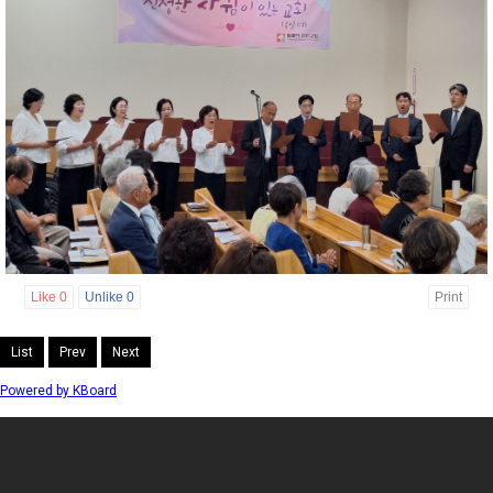
Like
0
Unlike
0
Print
List
Prev
Next
Powered by KBoard