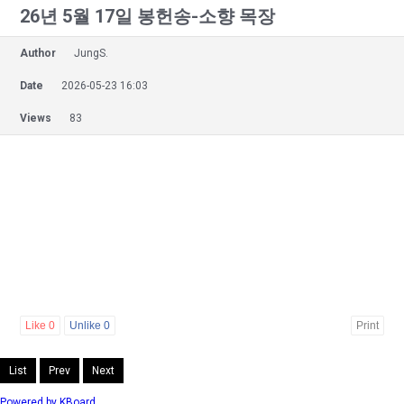
26년 5월 17일 봉헌송-소향 목장
Author
JungS.
Date
2026-05-23 16:03
Views
83
Like
0
Unlike
0
Print
List
Prev
Next
Powered by KBoard