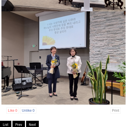
Like
0
Unlike
0
Print
List
Prev
Next