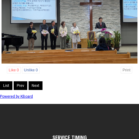
Like
0
Unlike
0
Print
List
Prev
Next
Powered by KBoard
SERVICE TIMING