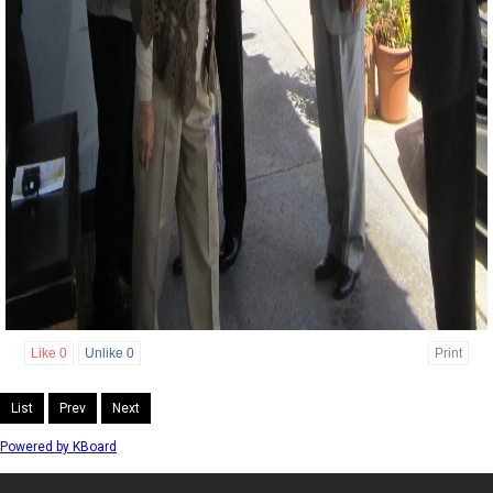
Like
0
Unlike
0
Print
List
Prev
Next
Powered by KBoard